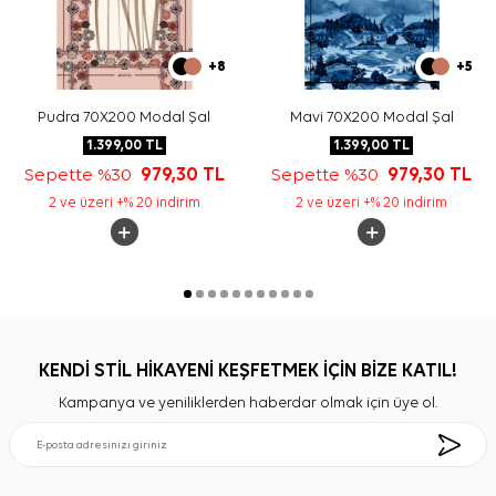
+8
+5
Pudra 70X200 Modal Şal
Mavi 70X200 Modal Şal
1.399,00
TL
1.399,00
TL
Sepette %30
979,30
TL
Sepette %30
979,30
TL
2 ve üzeri +% 20 indirim
2 ve üzeri +% 20 indirim
KENDİ STİL HİKAYENİ KEŞFETMEK İÇİN BİZE KATIL!
Kampanya ve yeniliklerden haberdar olmak için üye ol.