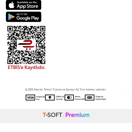
© 2025 Akerler Tekstil Ticaret ve Sanayi A.Ş. Tüm hakları saklıdır.