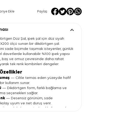
oriye Ekle
Paylaş
ması
örtgen Düz Şal, ipek şal için düz siyah
200 ölçü sunan bir dikdörtgen şal.
sini sade biçimde taşımak isteyenler, günlük
 davetlerde kullanabilir. %100 ipek yapısı
u, baş ve omuz çevresinde daha rahat
yarak tek renk kombinleri dengeler.
Özellikler
kumaş
— Ciltle temas eden yüzeyde hafif
ir kullanım sunar.
ü
— Dikdörtgen form, farklı bağlama ve
ma seçenekleri sağlar.
enk
— Desensiz görünüm, sade
kolay uyum ve net duruş verir.
 İnce dokulu yapı, ipek şal kullanımında
ünüm oluşturur.