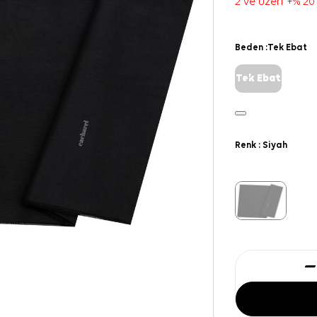
2 ve üzeri +% 20
Beden :
Tek Ebat
Tek Ebat
Renk :
Siyah