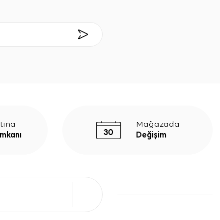
tına
Mağazada
İmkanı
Değişim