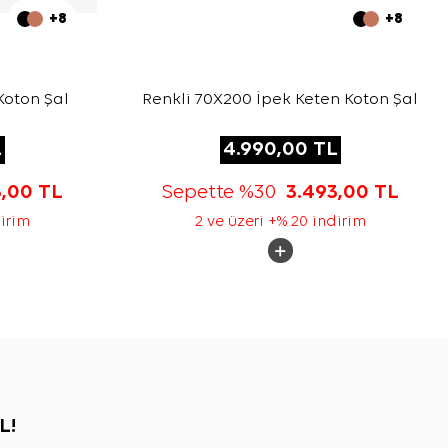
+8
+8
Koton Şal
Renkli 70X200 İpek Keten Koton Şal
L
4.990,00
TL
3,00
TL
Sepette %30
3.493,00
TL
dirim
2 ve üzeri +% 20 indirim
L!