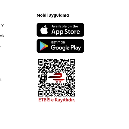
Mobil Uygulama
am
ok
e
t