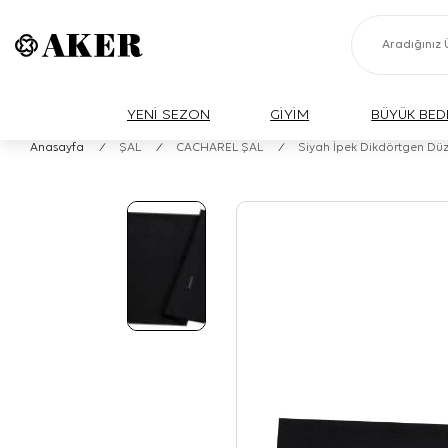
YENİ SEZON
GİYİM
BÜYÜK BED
Anasayfa
/
ŞAL
/
CACHAREL ŞAL
/
Siyah İpek Dikdörtgen Düz