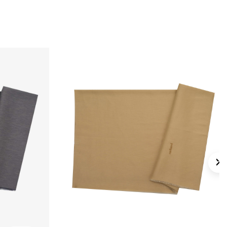
nı
kullanılabilir.
lan Sorular
ikdörtgen Düz Şal hangi ölçüdedir?
hangi kumaştan üretilmiştir?
l hangi kombinlerle uyumludur?
de desen var mı?