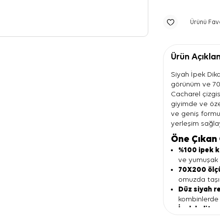
Ürünü Fav
Ürün Açıkla
Siyah İpek Dikd
görünüm ve 70X
Cacharel çizgi
giyimde ve özel
ve geniş form
yerleşim sağla
Öne Çıkan 
%100 ipek 
ve yumuşak b
70X200 ölç
omuzda taşı
Düz siyah r
kombinlerde 
İpek kalite
—
zarif bir gör