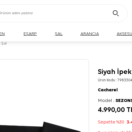
EN
EŞARP
ŞAL
ARANCIA
AKSES
 Şal
Siyah İpek
Ürün Kodu :
7983304
Cacharel
Model :
SEZON
4.990,00
T
Sepette %30
3.