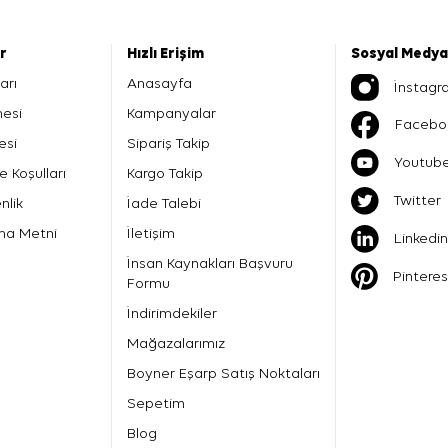
er
Hızlı Erişim
Sosyal Medya
arı
Anasayfa
İnstagr
mesi
Kampanyalar
Facebo
esi
Sipariş Takip
Youtub
e Koşulları
Kargo Takip
Twitter
nlik
İade Talebi
ma Metni
İletişim
Linkedin
İnsan Kaynakları Başvuru
Pinteres
Formu
İndirimdekiler
Mağazalarımız
Boyner Eşarp Satış Noktaları
Sepetim
Blog