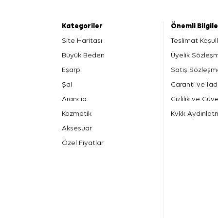
Kategoriler
Önemli Bilgil
Site Haritası
Teslimat Koşull
Büyük Beden
Üyelik Sözleş
Eşarp
Satış Sözleşm
Şal
Garanti ve İad
Arancia
Gizlilik ve Güve
Kozmetik
Kvkk Aydınlat
Aksesuar
Özel Fiyatlar