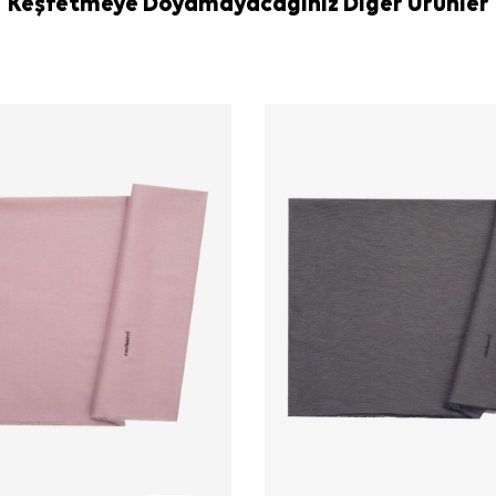
Keşfetmeye Doyamayacağınız Diğer Ürünler
Eşarp Şampua
Sıkça Soru
Siyah İpek D
Bu ipek şal 
Siyah düz şa
Ürün üzerin