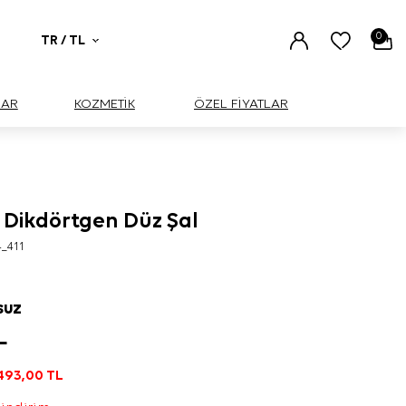
0
TR / TL
UAR
KOZMETİK
ÖZEL FİYATLAR
 Dikdörtgen Düz Şal
_411
SUZ
L
493,00
TL