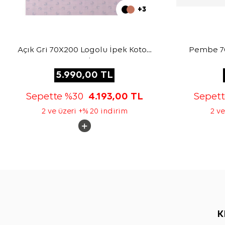
+3
Açık Gri 70X200 Logolu İpek Koton
Pembe 70
Şal
5.990,00
TL
Sepette %30
4.193,00
TL
Sepet
2 ve üzeri +% 20 indirim
2 ve
K