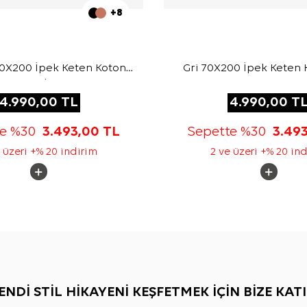
+8
X200 İpek Keten Koton
Gri 70X200 İpek Keten 
Şal
4.990,00
TL
4.990,00
T
te %30
3.493,00
TL
Sepette %30
3.49
 üzeri +% 20 indirim
2 ve üzeri +% 20 in
ENDİ STİL HİKAYENİ KEŞFETMEK İÇİN BİZE KATI