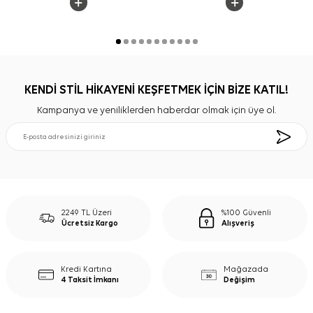
KENDİ STİL HİKAYENİ KEŞFETMEK İÇİN BİZE KATIL!
Kampanya ve yeniliklerden haberdar olmak için üye ol.
2249 TL Üzeri
%100 Güvenli
Ücretsiz Kargo
Alışveriş
Kredi Kartına
Mağazada
4 Taksit İmkanı
Değişim