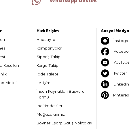
Whatsapp Destek
er
Hızlı Erişim
Sosyal Medya
arı
Anasayfa
İnstagr
mesi
Kampanyalar
Facebo
esi
Sipariş Takip
Youtub
e Koşulları
Kargo Takip
Twitter
nlik
İade Talebi
ma Metni
İletişim
Linkedin
İnsan Kaynakları Başvuru
Pinteres
Formu
İndirimdekiler
Mağazalarımız
Boyner Eşarp Satış Noktaları