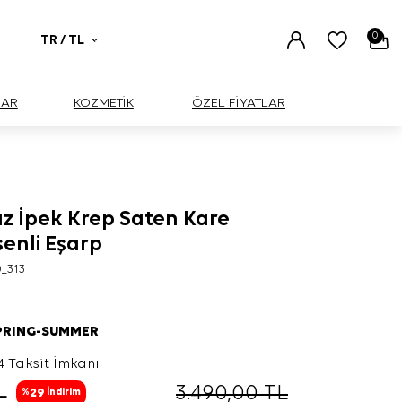
0
TR / TL
UAR
KOZMETİK
ÖZEL FİYATLAR
az İpek Krep Saten Kare
enli Eşarp
0_313
PRING-SUMMER
4 Taksit İmkanı
L
3.490,00
TL
29
%
İndirim