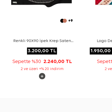
+9
Renkli 90X90 İpek Krep Saten
Logo De
Eşarp
3.200,00
TL
1.950,00
Sepette %30
2.240,00
TL
Sepet
2 ve üzeri +% 20 indirim
2 ve