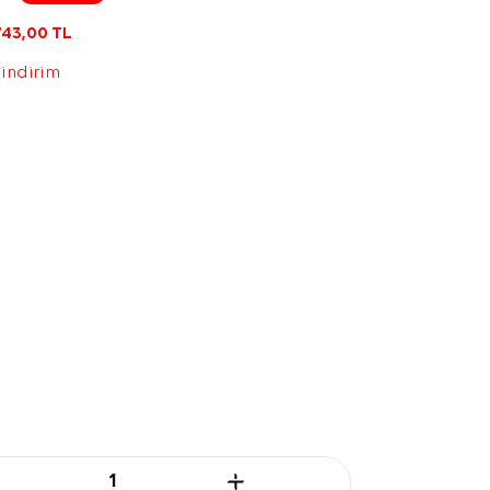
743,00
TL
 indirim