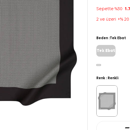
Sepette %30
1.
2 ve üzeri +% 20
Beden :
Tek Ebat
Tek Ebat
Renk :
Renkli