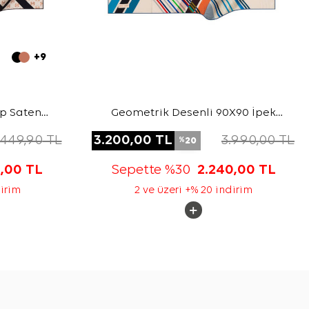
+9
ep Saten
Geometrik Desenli 90X90 İpek
Krep Saten Eşarp
.449,90
TL
3.200,00
TL
3.990,00
TL
20
%
5,00
TL
Sepette %30
2.240,00
TL
dirim
2 ve üzeri +% 20 indirim