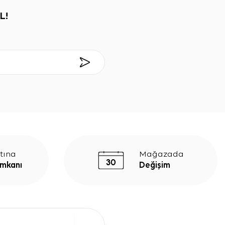
L!
tına
Mağazada
İmkanı
Değişim