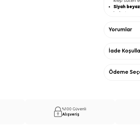
krep saten eş
Siyah beya
belirgin ama
Zikzak mer
kolay uyum s
Yorumlar
Geniş siyah
çevresini çe
Ürün Detay
İade Koşulla
Özellik
Ebat
90x90
Kalite
Krep s
Ödeme Seçe
Form
Kare
Renk
Siyah 
Desen
Zikzak 
Bordür
Geniş 
İpek Krep 
%100 Güvenli
Önerisi
Alışveriş
Siyah Beyaz İp
siyah kaban, b
kolayca eşleşi
tek renk parça