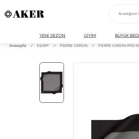
YENİ SEZON
GİYİM
BÜYÜK BED
Anasayfa
/
EŞARP
/
PIERRE CARDIN
/
PİERRE CARDİN İPEK 