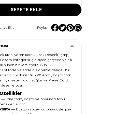
SEPETE EKLE
oriye Ekle
Paylaş
ması
ek Krep Saten Kare Zikzak Desenli Eşarp,
 eşarp kategorisi için siyah çerçeve ve sık
ü sunan bir kare eşarp. Günlük
is stilinde ve sade dış giyimle dengeli bir
ler için kullanılır. 90x90 ebatı, başta farklı
ri için yeterli alan sağlar ve Pierre Cardin
r desenle taşır.
Özellikler
t
— Kare form, başta ve boyunda farklı
enekleri sunar.
kalite
— Düzgün yüzey görünümüyle ipek