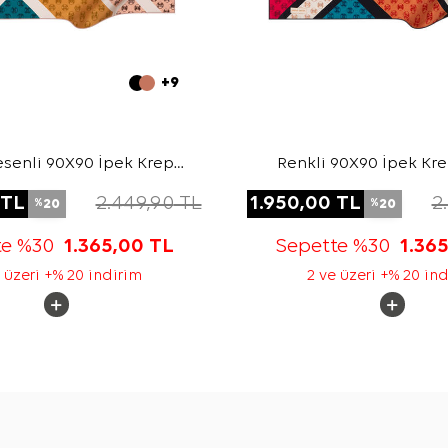
+9
senli 90X90 İpek Krep
Renkli 90X90 İpek Kr
Saten Eşarp
Eşarp
TL
2.449,90
TL
1.950,00
TL
2
20
20
%
%
te %30
1.365,00
TL
Sepette %30
1.36
 üzeri +% 20 indirim
2 ve üzeri +% 20 in