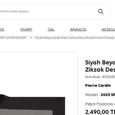
EN
EŞARP
ŞAL
ARANCIA
AKSES
KREP SATEN EŞARP
/
Siyah Beyaz İpek Krep Saten Kare Zikzak Desenli Eşarp
Siyah Bey
Zikzak Des
Ürün Kodu :
870223
Pierre Cardin
Model :
2023 S
Peşin Fiyatına 
2.490,00
T