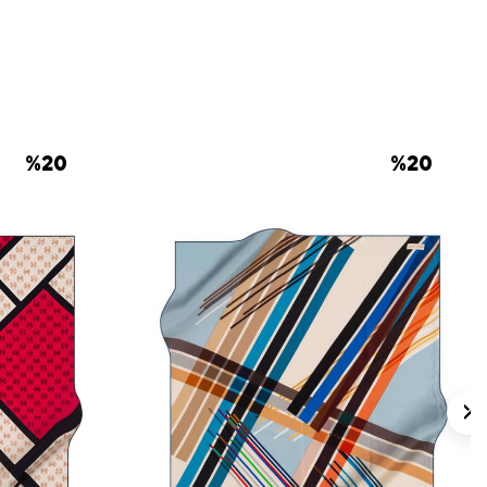
 çanta ve sade ayakkabılarla
iniz.
 için ürün etiketindeki talimatları izleyiniz.
 eşarplarda elde hassas bakım veya leke
ken durumlarda
Aker İpek Eşarp Şampuanı
.
%
20
%
20
lan Sorular
lçüsü nedir?
nk görünümü nasıldır?
arla kombinlenebilir?
alite grubundadır?