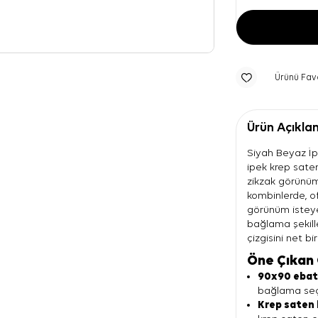
Ürünü Fav
Ürün Açıkla
Siyah Beyaz İp
ipek krep saten
zikzak görünüm
kombinlerde, of
görünüm isteyen
bağlama şekille
çizgisini net bi
Öne Çıkan 
90x90 eba
bağlama seç
Krep saten 