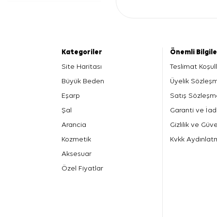
Kategoriler
Önemli Bilgil
Site Haritası
Teslimat Koşull
Büyük Beden
Üyelik Sözleş
Eşarp
Satış Sözleşm
Şal
Garanti ve İad
Arancia
Gizlilik ve Güve
Kozmetik
Kvkk Aydınlat
Aksesuar
Özel Fiyatlar