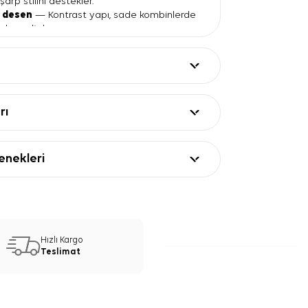
arp stilini destekler.
z desen
— Kontrast yapı, sade kombinlerde
 dengeli durur.
kez alan
— Sık desen, düz renk parçalarla
ağlar.
 bordür
— 90x90 kare formda yüz
rçeveleyen net görünüm verir.
ları
rı
Değer
aten eşarp
nekleri
ve beyaz
desenli orta alan
siyah çerçeve
Saten Eşarp Kullanım ve Kombin
Hızlı Kargo
Teslimat
ek Krep Saten Kare Zikzak Desenli Eşarp,
eyaz gömlek veya düz renk tuniklerle
r. Zikzak desen yoğun olduğu için kombinde
lar kullanmanız görünümü dengeler. Ofis