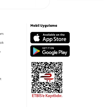
Mobil Uygulama
am
ok
e
t