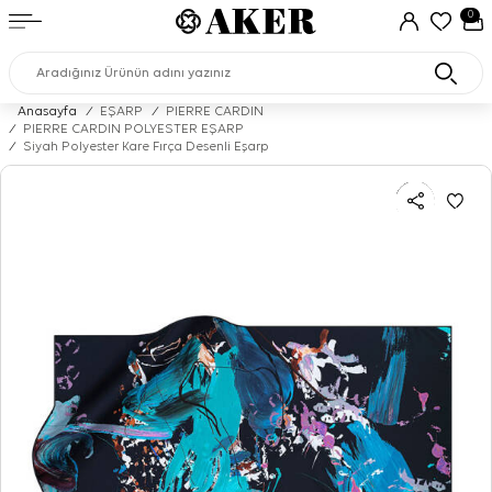
0
Anasayfa
/
EŞARP
/
PIERRE CARDIN
/
PIERRE CARDIN POLYESTER EŞARP
/
Siyah Polyester Kare Fırça Desenli Eşarp