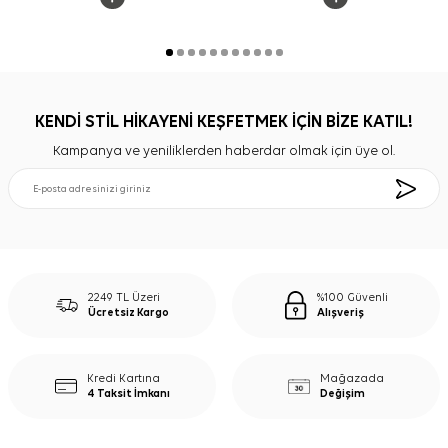
KENDİ STİL HİKAYENİ KEŞFETMEK İÇİN BİZE KATIL!
Kampanya ve yeniliklerden haberdar olmak için üye ol.
2249 TL Üzeri
%100 Güvenli
Ücretsiz Kargo
Alışveriş
Kredi Kartına
Mağazada
4 Taksit İmkanı
Değişim