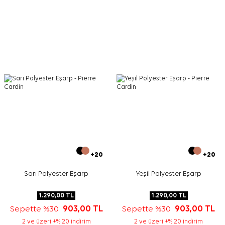
Bej, krem, kahverengi ve haki parçalarla uyumlu bir
görünüm kurabilirsiniz. Desenli yapısını öne çıkarmak için
üst giyimde sade tonlar seçmeniz yeterlidir.
Bakım
Yıkama ve bakım için ürün etiketindeki talimatları
izleyiniz. İpek ve hassas eşarpların elde bakımında
destek için
Aker İpek Eşarp Şampuanı
tercih edebilirsiniz.
Sıkça Sorulan Sorular
Bu eşarbın ölçüsü nedir?
Bu ürün hangi kumaş kalitesindedir?
Desen ve renk görünümü nasıldır?
Hangi kıyafetlerle kombinlenir?
+20
+20
Sarı Polyester Eşarp
Yeşil Polyester Eşarp
1.290,00
TL
1.290,00
TL
Sepette %30
903,00
TL
Sepette %30
903,00
TL
2 ve üzeri +% 20 indirim
2 ve üzeri +% 20 indirim