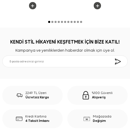
KENDİ STİL HİKAYENİ KEŞFETMEK İÇİN BİZE KATIL!
Kampanya ve yeniliklerden haberdar olmak için üye ol.
2249 TL Üzeri
%100 Güvenli
Ücretsiz Kargo
Alışveriş
Kredi Kartına
Mağazada
4 Taksit İmkanı
Değişim