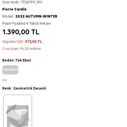
Ürün Kodu :
7724799_951
Pierre Cardin
Model :
2022 AUTUMN-WINTER
Peşin Fiyatına 4 Taksit İmkanı
1.390,00
TL
Sepette %30
973,00
TL
2 ve üzeri +% 20 indirim
Beden :
Tek Ebat
Tek Ebat
Renk :
Geometrik Desenli