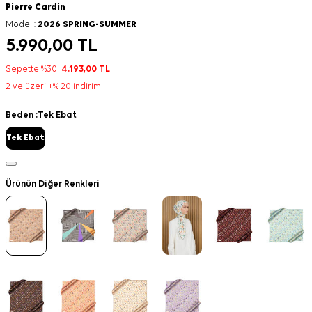
Pierre Cardin
Model :
2026 SPRING-SUMMER
5.990,00
TL
Sepette %30
4.193,00
TL
2 ve üzeri +% 20 indirim
Beden :
Tek Ebat
Tek Ebat
Ürünün Diğer Renkleri