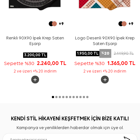
+9
+9
Renkli 90X90 İpek Krep Saten
Logo Desenli 90X90 İpek Krep
Eşarp
Saten Eşarp
20
1.950,00
TL
2.449,90
TL
%
3.200,00
TL
Sepette %30
2.240,00
TL
Sepette %30
1.365,00
TL
2 ve üzeri +% 20 indirim
2 ve üzeri +% 20 indirim
KENDİ STİL HİKAYENİ KEŞFETMEK İÇİN BİZE KATIL!
Kampanya ve yeniliklerden haberdar olmak için üye ol.