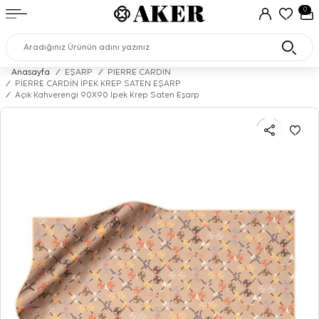
0
Anasayfa
/
EŞARP
/
PIERRE CARDIN
/
PİERRE CARDİN İPEK KREP SATEN EŞARP
/
Açık Kahverengi 90X90 İpek Krep Saten Eşarp