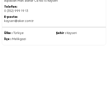
Alpaslan Mah. Bahar Cd No:15 Kayseri
Telefon:
0 (352) 999 19 13
E-posta:
kayseri@aker.com.tr
Ülke :
Türkiye
Şehir :
Kayseri
İlçe :
Melikgazi