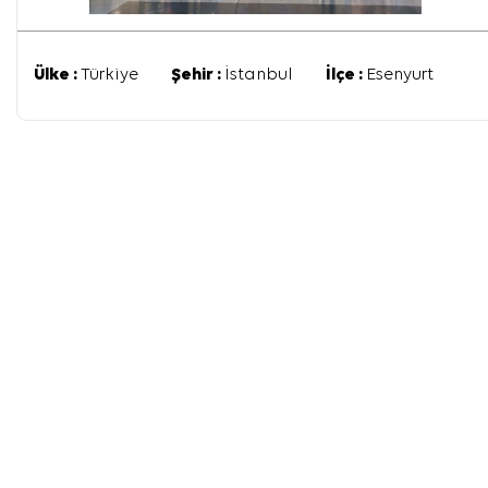
Ülke :
Türkiye
Şehir :
İstanbul
İlçe :
Esenyurt