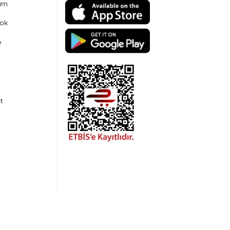
am
ok
e
t