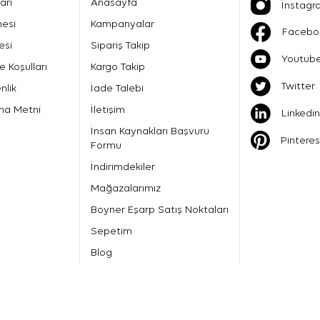
arı
Anasayfa
İnstagr
mesi
Kampanyalar
Facebo
esi
Sipariş Takip
Youtub
e Koşulları
Kargo Takip
Twitter
nlik
İade Talebi
ma Metni
İletişim
Linkedin
İnsan Kaynakları Başvuru
Pinteres
Formu
İndirimdekiler
Mağazalarımız
Boyner Eşarp Satış Noktaları
Sepetim
Blog