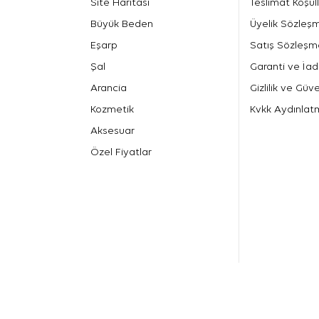
Site Haritası
Teslimat Koşull
Büyük Beden
Üyelik Sözleş
Eşarp
Satış Sözleşm
Şal
Garanti ve İad
Arancia
Gizlilik ve Güve
Kozmetik
Kvkk Aydınlat
Aksesuar
Özel Fiyatlar