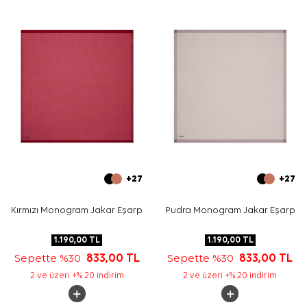
gömlek ve pardösülerle dengeli görünür. Pudra ve bej
tonlarıyla yumuşak bir bütünlük kurabilir, lila veya mint
detaylarla deseni öne çıkarabilirsiniz. Kare formu
sayesinde klasik baş bağlama, boyun kullanımı veya
çanta sapında aksesuar olarak değerlendirilebilir.
Bakım
Yıkama ve bakım için ürün etiketindeki talimatları
izleyiniz. İpek ve hassas eşarpların elde nazik bakımında
Aker İpek Eşarp Şampuanı
kullanabilirsiniz.
Sıkça Sorulan Sorular
Pudra Polyester Tivil Kare Çiçekli Eşarp hangi kumaş
kalitesindedir?
+27
+27
Bu polyester eşarp hangi renklerle uyumludur?
Eşarbın deseni nasıldır?
Kırmızı Monogram Jakar Eşarp
Pudra Monogram Jakar Eşarp
Kare form nasıl kullanılabilir?
1.190,00
TL
1.190,00
TL
Sepette %30
833,00
TL
Sepette %30
833,00
TL
2 ve üzeri +% 20 indirim
2 ve üzeri +% 20 indirim