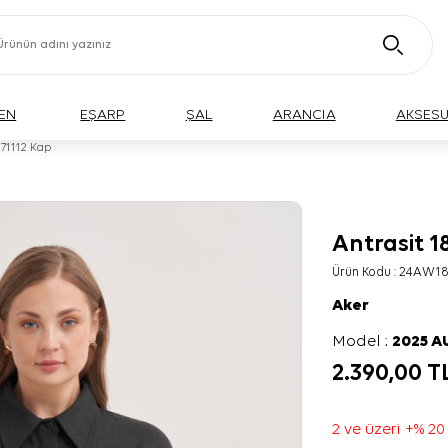
EN
EŞARP
ŞAL
ARANCIA
AKSES
671112 Kap
Antrasit 1
BÜYÜK BEDEN
Ürün Kodu :
24AW18
Aker
Model :
2025 
2.390,00
T
2 ve üzeri +% 20