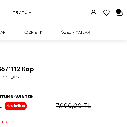
0
TR / TL
UAR
KOZMETİK
ÖZEL FİYATLAR
8671112 Kap
BÜYÜK
671112_073
AUTUMN-WINTER
L
7.990,00
TL
70
%
İndirim
 indirim