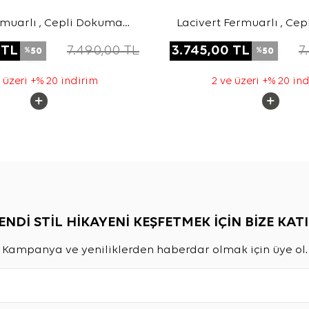
rmuarlı , Cepli Dokuma
Lacivert Fermuarlı , Ce
Kap
Kap
TL
7.490,00
TL
3.745,00
TL
7
50
50
%
%
 üzeri +% 20 indirim
2 ve üzeri +% 20 in
ENDİ STİL HİKAYENİ KEŞFETMEK İÇİN BİZE KATI
Kampanya ve yeniliklerden haberdar olmak için üye ol.