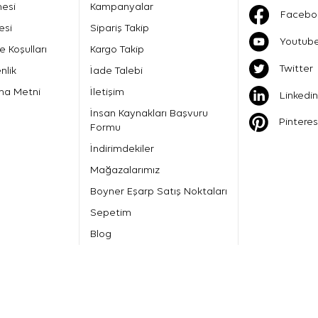
mesi
Kampanyalar
Facebo
esi
Sipariş Takip
Youtub
e Koşulları
Kargo Takip
Twitter
nlik
İade Talebi
ma Metni
İletişim
Linkedin
İnsan Kaynakları Başvuru
Pinteres
Formu
İndirimdekiler
Mağazalarımız
Boyner Eşarp Satış Noktaları
Sepetim
Blog