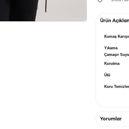
Ürünü Fav
Ürün Açıkla
Kumaş Karışı
Yıkama
Çamaşır Suy
Kurutma
Ütü
Kuru Temizl
Yorumlar