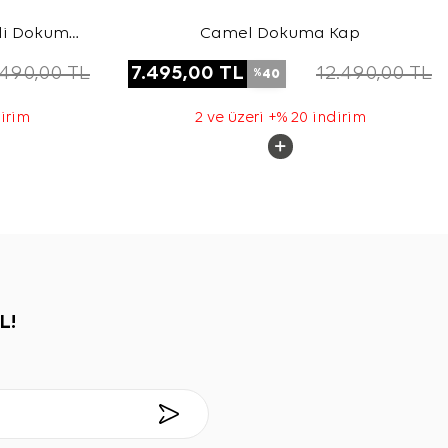
pli Dokuma
Camel Dokuma Kap
.490,00
TL
7.495,00
TL
12.490,00
TL
40
%
dirim
2 ve üzeri +% 20 indirim
L!