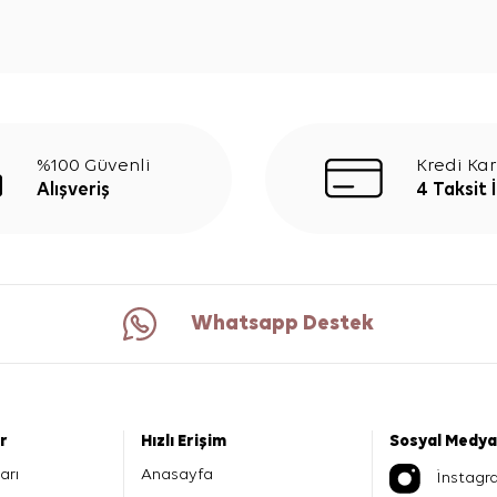
%100 Güvenli
Kredi Kar
Alışveriş
4 Taksit 
Whatsapp Destek
er
Hızlı Erişim
Sosyal Medya
arı
Anasayfa
İnstagr