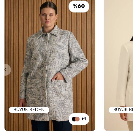
%
60
BÜYÜK BEDEN
BÜYÜK 
+1