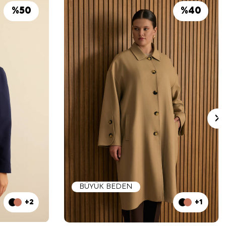
%
50
%
40
BÜYÜK BEDEN
+2
+1