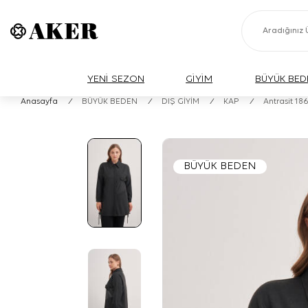
YENİ SEZON
GİYİM
BÜYÜK BED
Anasayfa
/
BÜYÜK BEDEN
/
DIŞ GİYİM
/
KAP
/
Antrasit 18
BÜYÜK BEDEN