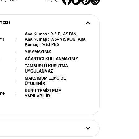
oriye Ekle
Paylaş
ması
Ana Kumaş : %3 ELASTAN,
mı
:
Ana Kumaş : %34 VİSKON, Ana
Kumaş : %63 PES
:
YIKAMAYINIZ
u
:
AĞARTICI KULLANMAYINIZ
TAMBURLU KURUTMA
:
UYGULANMAZ
MAKSİMUM 110°C DE
:
ÜTÜLENİR
KURU TEMİZLEME
eme
:
YAPILABİLİR