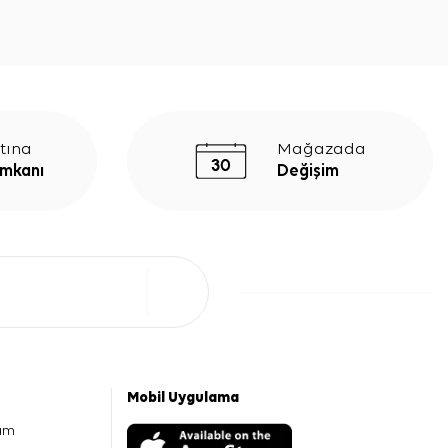
tına
Mağazada
İmkanı
Değişim
Mobil Uygulama
am