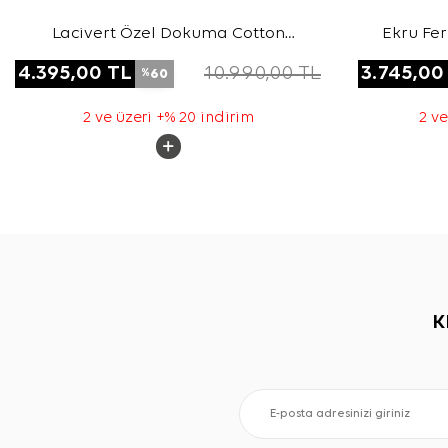
Lacivert Özel Dokuma Cotton
Ekru Fe
Kumaş Kap
4.395,00
TL
10.990,00
TL
3.745,00
60
%
2 ve üzeri +% 20 indirim
2 ve
K