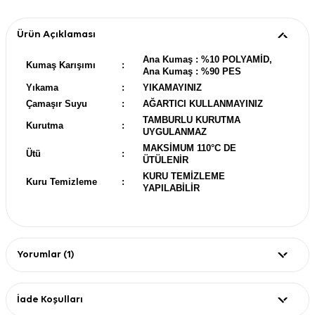
Ürün Açıklaması
Ana Kumaş : %10 POLYAMİD,
Kumaş Karışımı
:
Ana Kumaş : %90 PES
Yıkama
:
YIKAMAYINIZ
Çamaşır Suyu
:
AĞARTICI KULLANMAYINIZ
TAMBURLU KURUTMA
Kurutma
:
UYGULANMAZ
MAKSİMUM 110°C DE
Ütü
:
ÜTÜLENİR
KURU TEMİZLEME
Kuru Temizleme
:
YAPILABİLİR
Yorumlar (1)
İade Koşulları