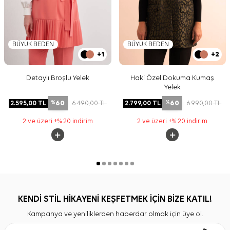
BÜYÜK BEDEN
BÜYÜK BEDEN
+1
+2
Detaylı Broşlu Yelek
Haki Özel Dokuma Kumaş
Yelek
60
60
2.595,00
TL
6.490,00
TL
2.799,00
TL
6.990,00
TL
%
%
2 ve üzeri +% 20 indirim
2 ve üzeri +% 20 indirim
KENDİ STİL HİKAYENİ KEŞFETMEK İÇİN BİZE KATIL!
Kampanya ve yeniliklerden haberdar olmak için üye ol.