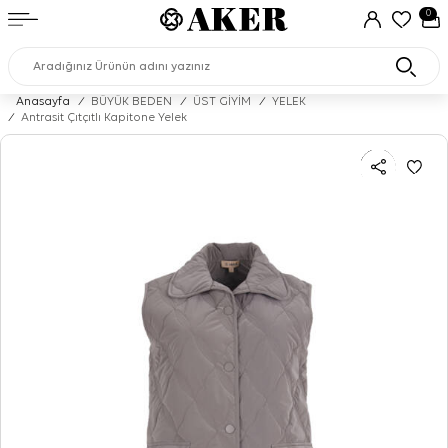
0
Anasayfa
/
BÜYÜK BEDEN
/
ÜST GİYİM
/
YELEK
/
Antrasit Çıtçıtlı Kapitone Yelek