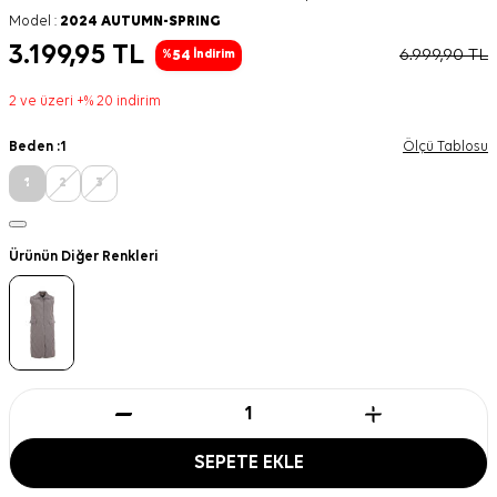
Model :
2024 AUTUMN-SPRING
3.199,95
TL
6.999,90
TL
54
%
İndirim
2 ve üzeri +% 20 indirim
Beden :
1
Ölçü Tablosu
1
2
3
Ürünün Diğer Renkleri
SEPETE EKLE