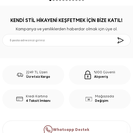
KENDİ STİL HİKAYENİ KEŞFETMEK İÇİN BİZE KATIL!
Kampanya ve yeniliklerden haberdar olmak için üye ol.
2249 TL Üzeri
%100 Güvenli
Ücretsiz Kargo
Alışveriş
Kredi Kartına
Mağazada
4 Taksit İmkanı
Değişim
Whatsapp Destek