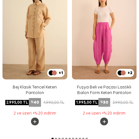
+1
+2
Bej Klasik Tencel Keten
Fuşya Beli ve Paçası Lastikli
Pantolon
Balon Form Keten Pantolon
40
50
2.995,00
TL
4.990,00
TL
1.995,00
TL
3.990,00
TL
%
%
2 ve üzeri +% 20 indirim
2 ve üzeri +% 20 indirim