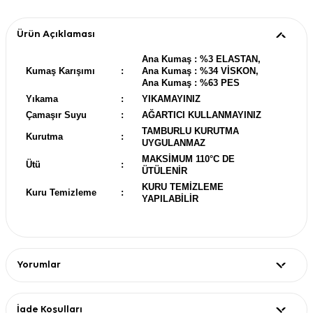
Ürün Açıklaması
Ana Kumaş : %3 ELASTAN,
Kumaş Karışımı
:
Ana Kumaş : %34 VİSKON,
Ana Kumaş : %63 PES
Yıkama
:
YIKAMAYINIZ
Çamaşır Suyu
:
AĞARTICI KULLANMAYINIZ
TAMBURLU KURUTMA
Kurutma
:
UYGULANMAZ
MAKSİMUM 110°C DE
Ütü
:
ÜTÜLENİR
KURU TEMİZLEME
Kuru Temizleme
:
YAPILABİLİR
Yorumlar
İade Koşulları