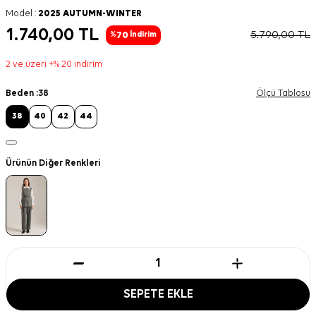
Model :
2025 AUTUMN-WINTER
1.740,00
TL
5.790,00
TL
70
%
İndirim
2 ve üzeri +% 20 indirim
Beden :
38
Ölçü Tablosu
38
40
42
44
Ürünün Diğer Renkleri
SEPETE EKLE