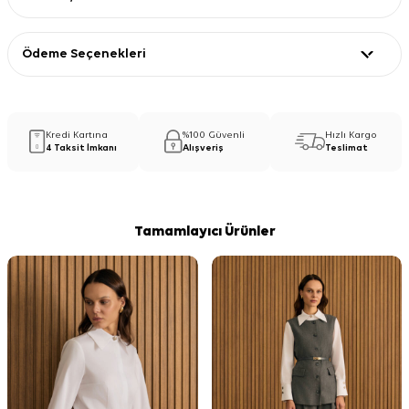
Ödeme Seçenekleri
Kredi Kartına
%100 Güvenli
Hızlı Kargo
4 Taksit İmkanı
Alışveriş
Teslimat
Tamamlayıcı Ürünler