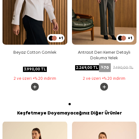
+1
+1
Beyaz Cotton Gömlek
Antrasit Deri Kemer Detaylı
Dokuma Yelek
70
2.249,00
TL
7.490,00
TL
%
3.990,00
TL
2 ve üzeri +% 20 indirim
2 ve üzeri +% 20 indirim
Keşfetmeye Doyamayacağınız Diğer Ürünler