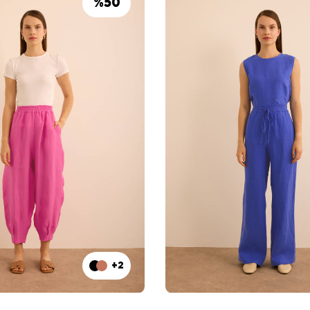
%
50
+2