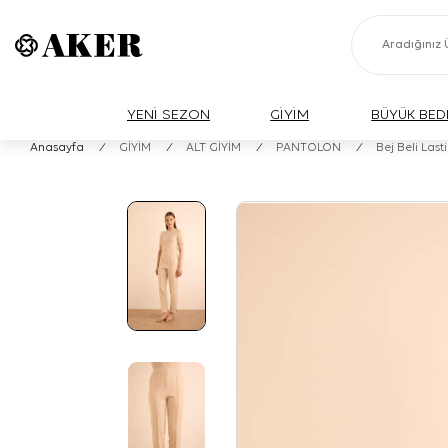
YENİ SEZON
GİYİM
BÜYÜK BED
Anasayfa
/
GİYİM
/
ALT GİYİM
/
PANTOLON
/
Bej Beli Las