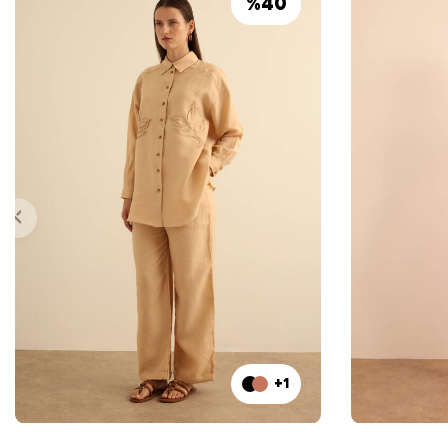
%
40
+1