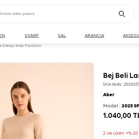
EN
EŞARP
ŞAL
ARANCIA
AKSES
tik Detaylı Krep Pantolon
Bej Beli L
Ürün Kodu :
25SS033
Aker
Model :
2025 S
1.040,00
T
2 ve üzeri +% 20