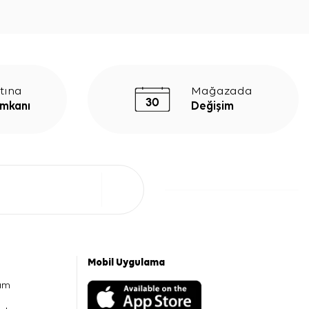
tına
Mağazada
İmkanı
Değişim
Mobil Uygulama
am