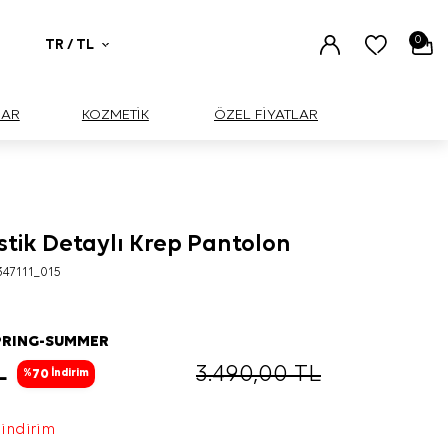
0
TR / TL
UAR
KOZMETİK
ÖZEL FİYATLAR
astik Detaylı Krep Pantolon
47111_015
PRING-SUMMER
L
3.490,00
TL
70
%
İndirim
 indirim