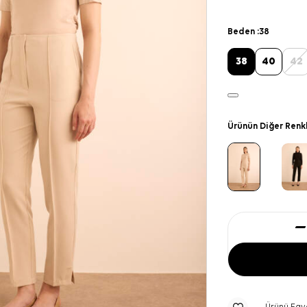
Beden :
38
38
40
42
Ürünün Diğer Renk