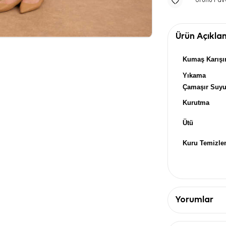
Ürünü Fav
Ürün Açıkla
Kumaş Karışı
Yıkama
Çamaşır Suy
Kurutma
Ütü
Kuru Temizl
Yorumlar