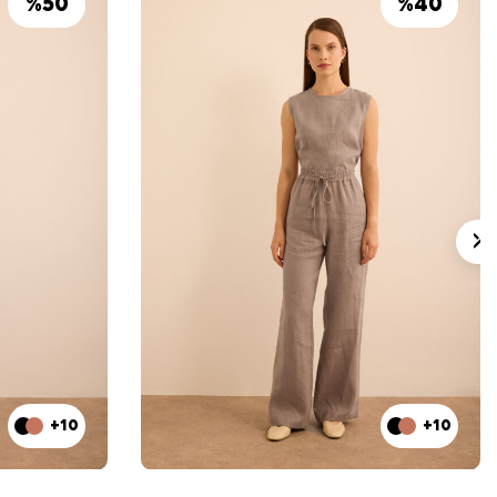
%
50
%
40
+10
+10