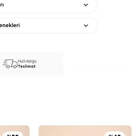
rı
nekleri
Hızlı Kargo
Teslimat