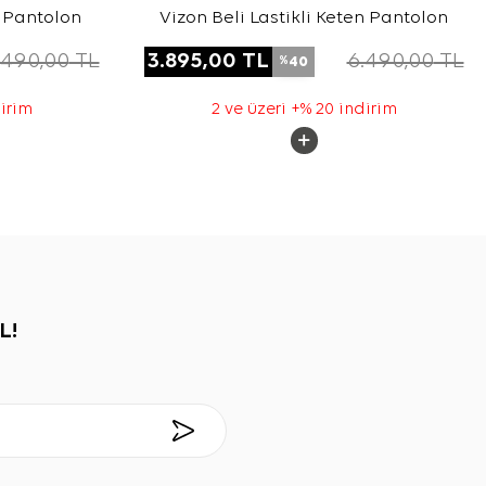
n Pantolon
Vizon Beli Lastikli Keten Pantolon
.490,00
TL
3.895,00
TL
6.490,00
TL
40
%
dirim
2 ve üzeri +% 20 indirim
L!