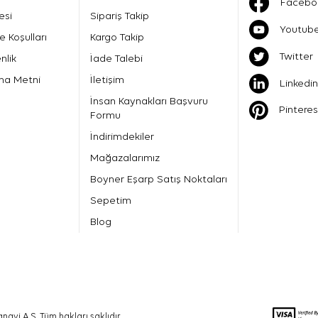
Facebo
esi
Sipariş Takip
Youtub
e Koşulları
Kargo Takip
Twitter
nlik
İade Talebi
ma Metni
İletişim
Linkedin
İnsan Kaynakları Başvuru
Pinteres
Formu
İndirimdekiler
Mağazalarımız
Boyner Eşarp Satış Noktaları
Sepetim
Blog
nayi A.Ş. Tüm hakları saklıdır.