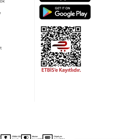
ok
e
t