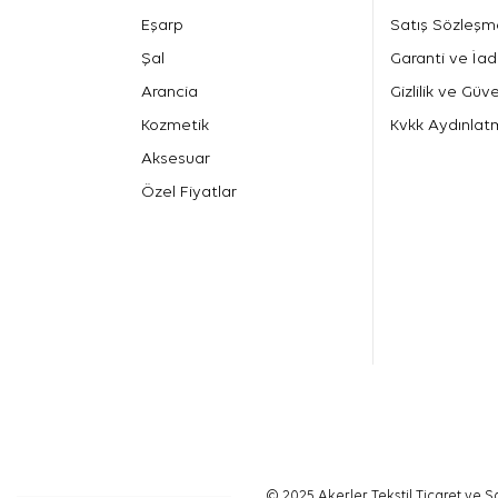
Eşarp
Satış Sözleşm
Şal
Garanti ve İad
Arancia
Gizlilik ve Güve
Kozmetik
Kvkk Aydınlat
Aksesuar
Özel Fiyatlar
© 2025 Akerler Tekstil Ticaret ve Sa