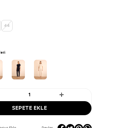
44
leri
SEPETE EKLE