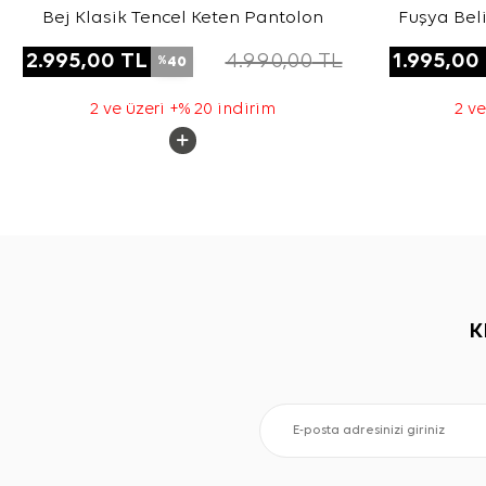
Bej Klasik Tencel Keten Pantolon
Fuşya Beli
For
2.995,00
TL
4.990,00
TL
1.995,00
40
%
2 ve üzeri +% 20 indirim
2 ve
K