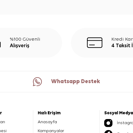
%100 Güvenli
Kredi Kar
Alışveriş
4 Taksit 
Whatsapp Destek
er
Hızlı Erişim
Sosyal Medya
arı
Anasayfa
İnstagr
mesi
Kampanyalar