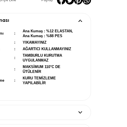
oriye Ekle
Paylaş
ması
Ana Kumaş : %12 ELASTAN,
mı
:
Ana Kumaş : %88 PES
:
YIKAMAYINIZ
u
:
AĞARTICI KULLANMAYINIZ
TAMBURLU KURUTMA
:
UYGULANMAZ
MAKSİMUM 110°C DE
:
ÜTÜLENİR
KURU TEMİZLEME
eme
:
YAPILABİLİR