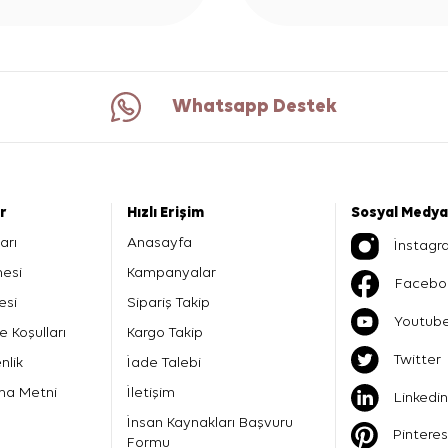
Whatsapp Destek
er
Hızlı Erişim
Sosyal Medya
arı
Anasayfa
İnstagr
mesi
Kampanyalar
Facebo
esi
Sipariş Takip
Youtub
e Koşulları
Kargo Takip
Twitter
nlik
İade Talebi
ma Metni
İletişim
Linkedin
İnsan Kaynakları Başvuru
Pinteres
Formu