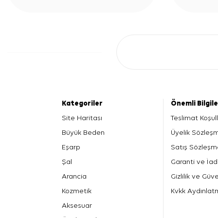
Kategoriler
Önemli Bilgil
Site Haritası
Teslimat Koşull
Büyük Beden
Üyelik Sözleş
Eşarp
Satış Sözleşm
Şal
Garanti ve İad
Arancia
Gizlilik ve Güve
Kozmetik
Kvkk Aydınlat
Aksesuar