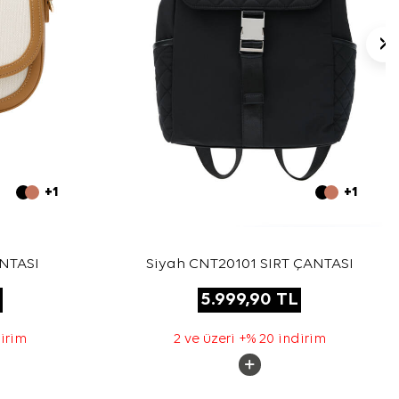
+1
+1
ANTASI
Siyah CNT20101 SIRT ÇANTASI
5.999,90
TL
dirim
2 ve üzeri +% 20 indirim