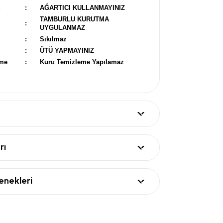
u
:
AĞARTICI KULLANMAYINIZ
TAMBURLU KURUTMA
:
UYGULANMAZ
:
Sıkılmaz
:
ÜTÜ YAPMAYINIZ
eme
:
Kuru Temizleme Yapılamaz
rı
nekleri