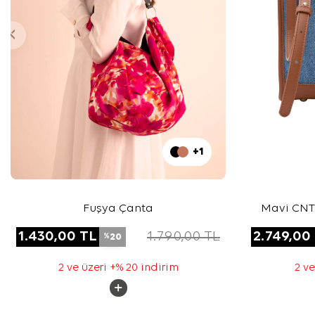
+1
Fuşya Çanta
Mavi CN
1.430,00
TL
1.790,00
TL
2.749,00
20
%
2 ve üzeri +% 20 indirim
2 ve