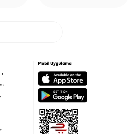
Mobil Uygulama
am
ok
e
t