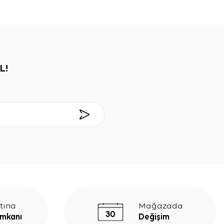
L!
tına
Mağazada
İmkanı
Değişim