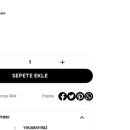
leri
SEPETE EKLE
oriye Ekle
Paylaş
ması
:
YIKAMAYINIZ