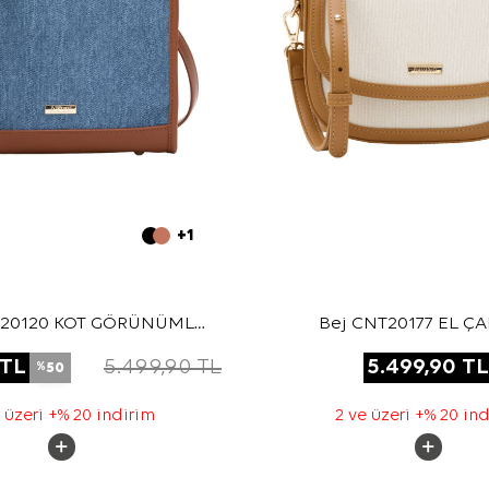
+1
T20120 KOT GÖRÜNÜMLÜ
Bej CNT20177 EL Ç
TOTE ÇANTA
TL
5.499,90
TL
5.499,90
TL
50
%
 üzeri +% 20 indirim
2 ve üzeri +% 20 in