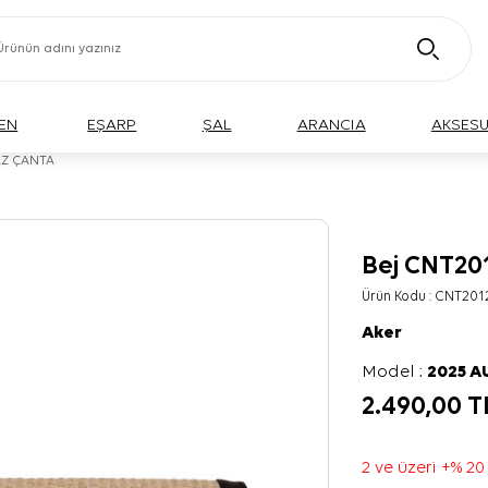
EN
EŞARP
ŞAL
ARANCIA
AKSES
AZ ÇANTA
Bej CNT2
Ürün Kodu :
CNT201
Aker
Model :
2025 
2.490,00
T
2 ve üzeri +% 20