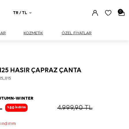
0
TR / TL
UAR
KOZMETİK
ÖZEL FİYATLAR
0125 HASIR ÇAPRAZ ÇANTA
25_015
AUTUMN-WINTER
L
4.999,90
TL
50
%
İndirim
 indirim