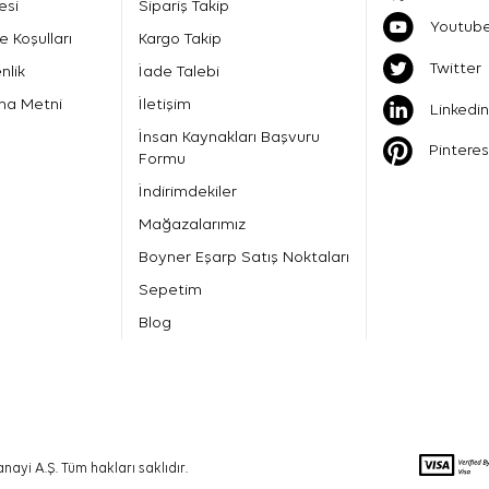
esi
Sipariş Takip
Youtub
e Koşulları
Kargo Takip
Twitter
nlik
İade Talebi
ma Metni
İletişim
Linkedin
İnsan Kaynakları Başvuru
Pinteres
Formu
İndirimdekiler
Mağazalarımız
Boyner Eşarp Satış Noktaları
Sepetim
Blog
nayi A.Ş. Tüm hakları saklıdır.