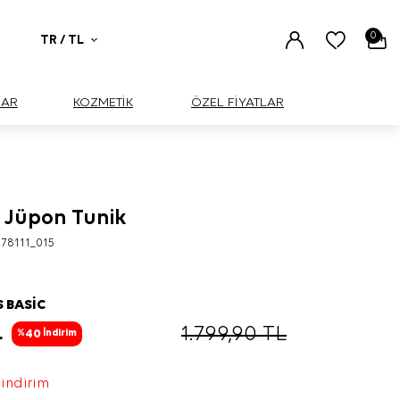
0
TR / TL
UAR
KOZMETİK
ÖZEL FİYATLAR
n Jüpon Tunik
78111_015
S BASİC
L
1.799,90
TL
40
%
İndirim
 indirim