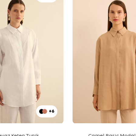
+6
eyaz Keten Tunik
Camel Basic Modal