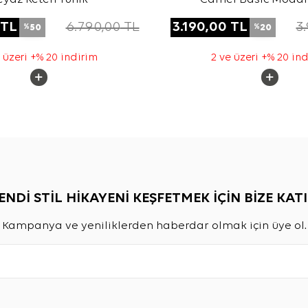
TL
6.790,00
TL
3.190,00
TL
3
50
20
%
%
 üzeri +% 20 indirim
2 ve üzeri +% 20 in
ENDİ STİL HİKAYENİ KEŞFETMEK İÇİN BİZE KATI
Kampanya ve yeniliklerden haberdar olmak için üye ol.