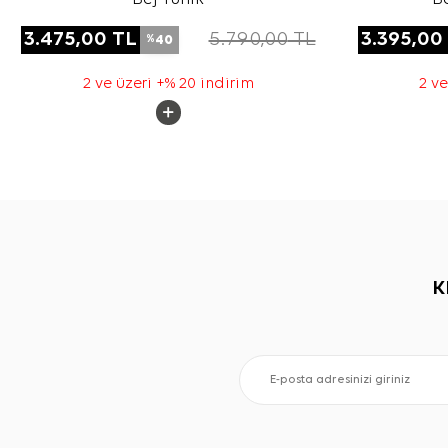
3.475,00
TL
5.790,00
TL
3.395,00
40
%
2 ve üzeri +% 20 indirim
2 ve
K