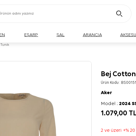
EN
EŞARP
ŞAL
ARANCIA
AKSES
 Tunik
Bej Cotto
Ürün Kodu :
BS00151
Aker
Model :
2024 S
1.079,00
T
2 ve üzeri +% 20