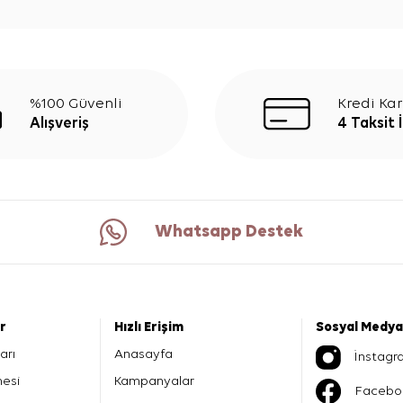
%100 Güvenli
Kredi Kar
Alışveriş
4 Taksit 
Whatsapp Destek
er
Hızlı Erişim
Sosyal Medya
arı
Anasayfa
İnstagr
mesi
Kampanyalar
Facebo