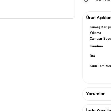
Ürünü Fav
Ürün Açıkla
Kumaş Karışı
Yıkama
Çamaşır Suy
Kurutma
Ütü
Kuru Temizl
Yorumlar
İade Koşulla