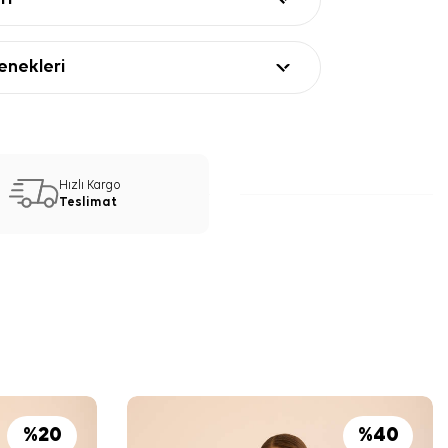
nekleri
Hızlı Kargo
Teslimat
%
20
%
40