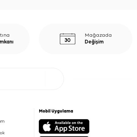
tına
Mağazada
İmkanı
Değişim
Mobil Uygulama
am
ok