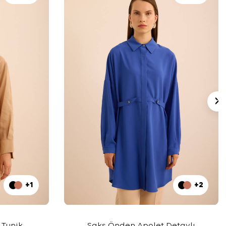
+1
+2
 Tunik
Saks Önden Apolet Detaylı