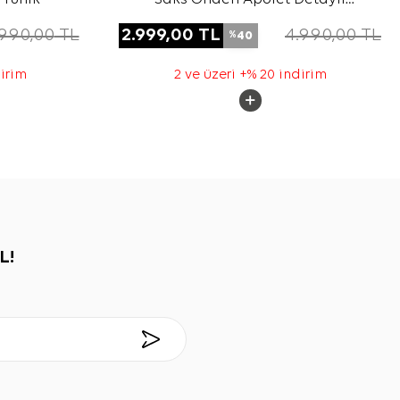
Dokuma Tunik
.990,00
TL
2.999,00
TL
4.990,00
TL
40
%
dirim
2 ve üzeri +% 20 indirim
L!