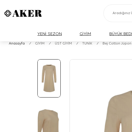
YENİ SEZON
GİYİM
BÜYÜK BED
Anasayfa
/
GİYİM
/
ÜST GİYİM
/
TUNİK
/
Bej Cotton Jüpon