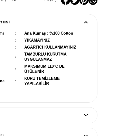
oriye Ekle
Paylaş
ması
mı
:
Ana Kumaş : %100 Cotton
:
YIKAMAYINIZ
u
:
AĞARTICI KULLANMAYINIZ
TAMBURLU KURUTMA
:
UYGULANMAZ
MAKSİMUM 110°C DE
:
ÜTÜLENİR
KURU TEMİZLEME
eme
:
YAPILABİLİR
rı