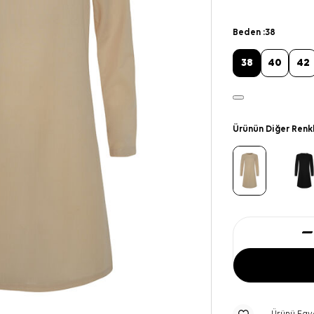
Beden :
38
38
40
42
Ürünün Diğer Renk