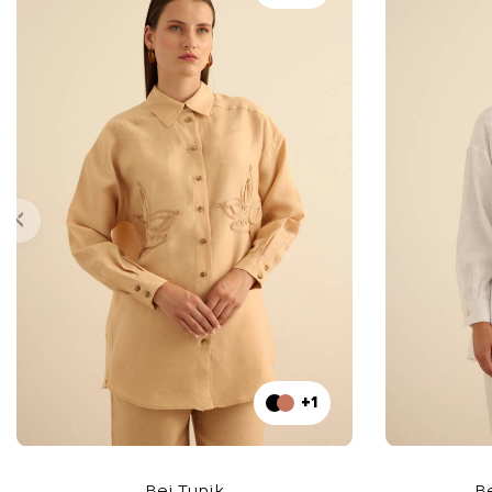
+1
Bej Tunik
B