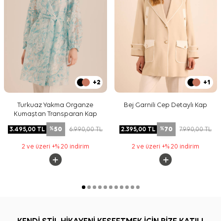
+2
+1
Turkuaz Yakma Organze
Bej Garnili Cep Detaylı Kap
Kumaştan Transparan Kap
50
70
3.495,00
TL
6.990,00
TL
2.395,00
TL
7.990,00
TL
%
%
2 ve üzeri +% 20 indirim
2 ve üzeri +% 20 indirim