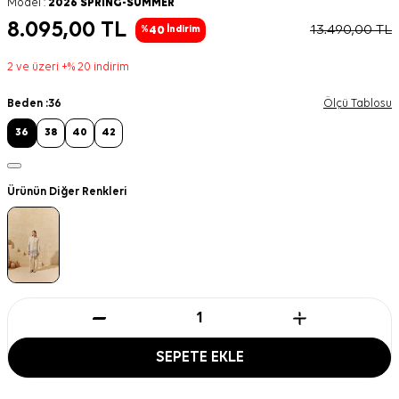
Model :
2026 SPRING-SUMMER
8.095,00
TL
13.490,00
TL
40
%
İndirim
2 ve üzeri +% 20 indirim
Beden :
36
Ölçü Tablosu
36
38
40
42
Ürünün Diğer Renkleri
SEPETE EKLE