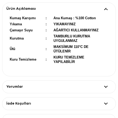
Ürün Açıklaması
Kumaş Karışımı
:
Ana Kumaş : %100 Cotton
Yıkama
:
YIKAMAYINIZ
Çamaşır Suyu
:
AĞARTICI KULLANMAYINIZ
TAMBURLU KURUTMA
Kurutma
:
UYGULANMAZ
MAKSİMUM 110°C DE
Ütü
:
ÜTÜLENİR
KURU TEMİZLEME
Kuru Temizleme
:
YAPILABİLİR
Yorumlar
İade Koşulları