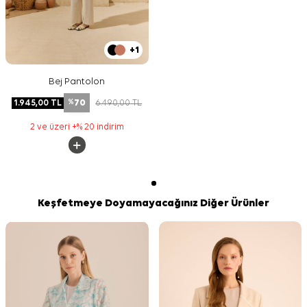
+1
Bej Pantolon
70
1.945,00
TL
6.490,00
TL
%
2 ve üzeri +% 20 indirim
Keşfetmeye Doyamayacağınız Diğer Ürünler