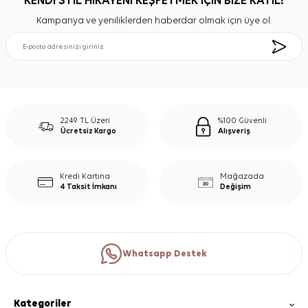
KENDİ STİL HİKAYENİ KEŞFETMEK İÇİN BİZE KATIL!
Kampanya ve yeniliklerden haberdar olmak için üye ol.
2249 TL Üzeri
%100 Güvenli
Ücretsiz Kargo
Alışveriş
Kredi Kartına
Mağazada
4 Taksit İmkanı
Değişim
Whatsapp Destek
Kategoriler