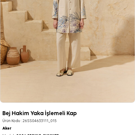
Bej Hakim Yaka İşlemeli Kap
Ürün Kodu :
26SS04633111_015
Aker