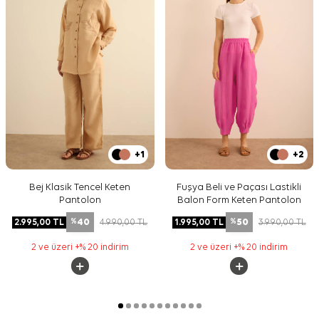
+1
+2
Bej Klasik Tencel Keten
Fuşya Beli ve Paçası Lastikli
Pantolon
Balon Form Keten Pantolon
40
50
2.995,00
TL
4.990,00
TL
1.995,00
TL
3.990,00
TL
%
%
2 ve üzeri +% 20 indirim
2 ve üzeri +% 20 indirim