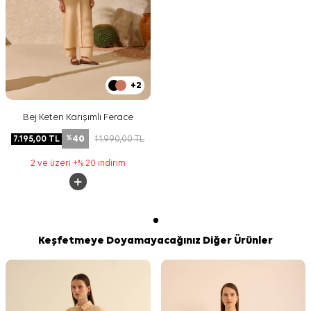
+2
Bej Keten Karışımlı Ferace
40
7.195,00
TL
11.990,00
TL
%
2 ve üzeri +% 20 indirim
Keşfetmeye Doyamayacağınız Diğer Ürünler