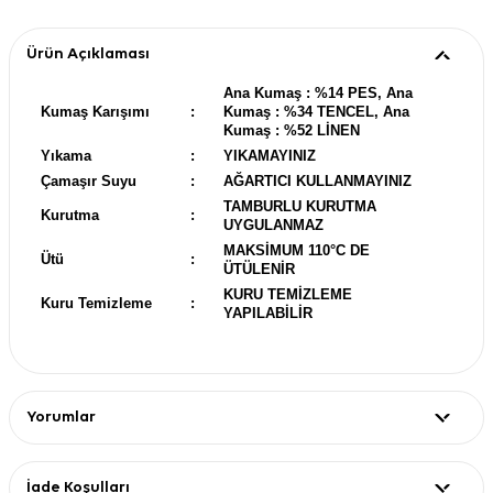
Ürün Açıklaması
Ana Kumaş : %14 PES, Ana
Kumaş Karışımı
:
Kumaş : %34 TENCEL, Ana
Kumaş : %52 LİNEN
Yıkama
:
YIKAMAYINIZ
Çamaşır Suyu
:
AĞARTICI KULLANMAYINIZ
TAMBURLU KURUTMA
Kurutma
:
UYGULANMAZ
MAKSİMUM 110°C DE
Ütü
:
ÜTÜLENİR
KURU TEMİZLEME
Kuru Temizleme
:
YAPILABİLİR
Yorumlar
İade Koşulları