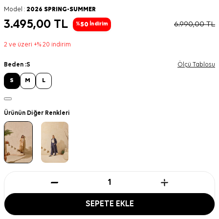
Model :
2026 SPRING-SUMMER
3.495,00
TL
6.990,00
TL
50
%
İndirim
2 ve üzeri +% 20 indirim
Beden :
S
Ölçü Tablosu
S
M
L
Ürünün Diğer Renkleri
SEPETE EKLE