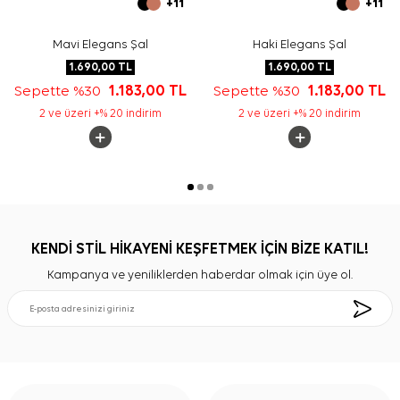
+11
+11
Mavi Elegans Şal
Haki Elegans Şal
1.690,00
TL
1.690,00
TL
Sepette %30
1.183,00
TL
Sepette %30
1.183,00
TL
2 ve üzeri +% 20 indirim
2 ve üzeri +% 20 indirim
KENDİ STİL HİKAYENİ KEŞFETMEK İÇİN BİZE KATIL!
Kampanya ve yeniliklerden haberdar olmak için üye ol.