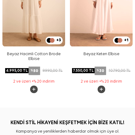
+3
+1
Beyaz Hacimli Cotton Brode
Beyaz Keten Elbise
Elbise
50
30
4.995,00
TL
9.990,00
TL
7.550,00
TL
10.790,00
TL
%
%
2 ve üzeri +% 20 indirim
2 ve üzeri +% 20 indirim
KENDİ STİL HİKAYENİ KEŞFETMEK İÇİN BİZE KATIL!
Kampanya ve yeniliklerden haberdar olmak için üye ol.