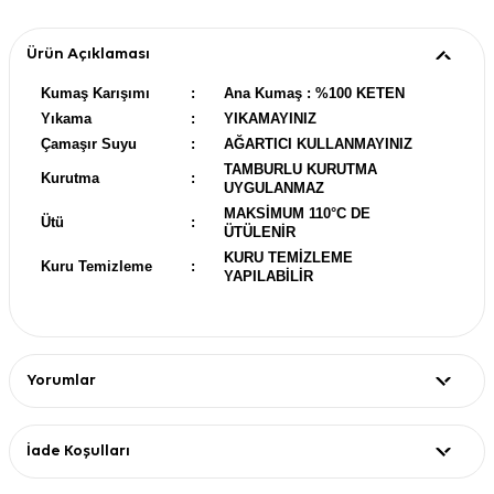
Ürün Açıklaması
Kumaş Karışımı
:
Ana Kumaş : %100 KETEN
Yıkama
:
YIKAMAYINIZ
Çamaşır Suyu
:
AĞARTICI KULLANMAYINIZ
TAMBURLU KURUTMA
Kurutma
:
UYGULANMAZ
MAKSİMUM 110°C DE
Ütü
:
ÜTÜLENİR
KURU TEMİZLEME
Kuru Temizleme
:
YAPILABİLİR
Yorumlar
İade Koşulları