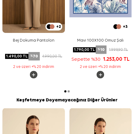
+2
+3
Bej Dokuma Pantolon
Mavi 100X100 Omuz Şalı
10
1.790,00
TL
1.999,90
TL
%
70
1.490,00
TL
4.990,00
TL
%
Sepette %30
1.253,00
TL
2 ve üzeri +% 20 indirim
2 ve üzeri +% 20 indirim
Keşfetmeye Doyamayacağınız Diğer Ürünler