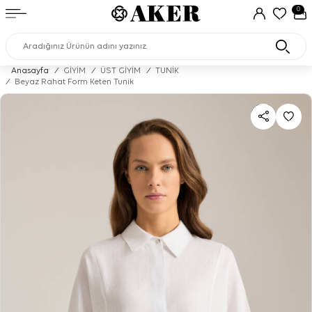
0
Anasayfa
/
GİYİM
/
ÜST GİYİM
/
TUNİK
/
Beyaz Rahat Form Keten Tunik