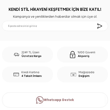
KENDİ STİL HİKAYENİ KEŞFETMEK İÇİN BİZE KATIL!
Kampanya ve yeniliklerden haberdar olmak için üye ol.
2249 TL Üzeri
%100 Güvenli
Ücretsiz Kargo
Alışveriş
Kredi Kartına
Mağazada
4 Taksit İmkanı
Değişim
Whatsapp Destek