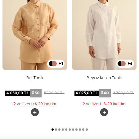
+1
+6
Bej Tunik
Beyaz Keten Tunik
30
40
4.050,00
TL
5.790,00
TL
4.075,00
TL
6.790,00
TL
%
%
2 ve üzeri +% 20 indirim
2 ve üzeri +% 20 indirim