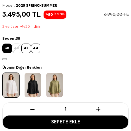
Model :
2025 SPRING-SUMMER
3.495,00
TL
6.990,00
TL
50
%
İndirim
2 ve üzeri +% 20 indirim
Beden :
38
38
40
42
44
Ürünün Diğer Renkleri
SEPETE EKLE