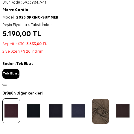
Ürün Kodu :
8933984_941
Pierre Cardin
Model :
2025 SPRING-SUMMER
Peşin Fiyatına 4 Taksit İmkanı
5.190,00
TL
Sepette %30
3.633,00
TL
2 ve üzeri +% 20 indirim
Beden :
Tek Ebat
Tek Ebat
Ürünün Diğer Renkleri