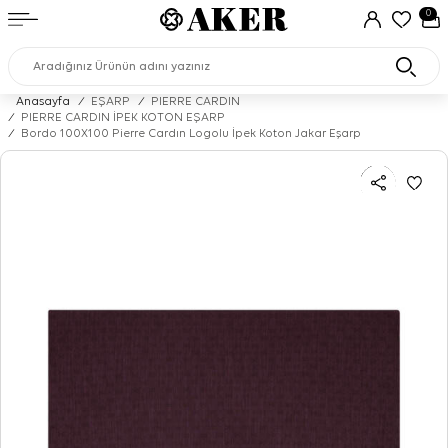
0
Anasayfa
/
EŞARP
/
PIERRE CARDIN
/
PIERRE CARDIN İPEK KOTON EŞARP
/
Bordo 100X100 Pierre Cardın Logolu İpek Koton Jakar Eşarp