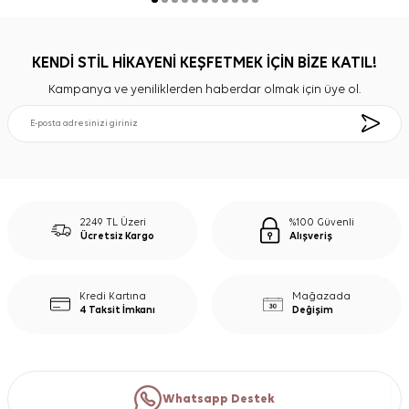
KENDİ STİL HİKAYENİ KEŞFETMEK İÇİN BİZE KATIL!
Kampanya ve yeniliklerden haberdar olmak için üye ol.
2249 TL Üzeri
%100 Güvenli
Ücretsiz Kargo
Alışveriş
Kredi Kartına
Mağazada
4 Taksit İmkanı
Değişim
Whatsapp Destek