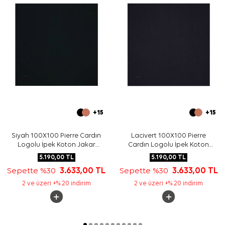
+15
+15
Siyah 100X100 Pierre Cardın
Lacivert 100X100 Pierre
Logolu İpek Koton Jakar
Cardın Logolu İpek Koton
Eşarp
Jakar Eşarp
5.190,00
TL
5.190,00
TL
Sepette %30
3.633,00
TL
Sepette %30
3.633,00
TL
2 ve üzeri +% 20 indirim
2 ve üzeri +% 20 indirim