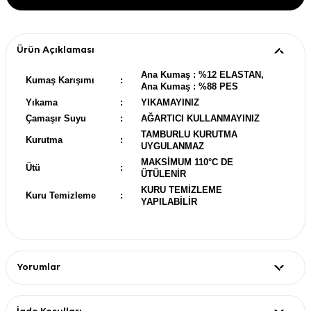
Ürün Açıklaması
Ana Kumaş : %12 ELASTAN,
Kumaş Karışımı
:
Ana Kumaş : %88 PES
Yıkama
:
YIKAMAYINIZ
Çamaşır Suyu
:
AĞARTICI KULLANMAYINIZ
TAMBURLU KURUTMA
Kurutma
:
UYGULANMAZ
MAKSİMUM 110°C DE
Ütü
:
ÜTÜLENİR
KURU TEMİZLEME
Kuru Temizleme
:
YAPILABİLİR
Yorumlar