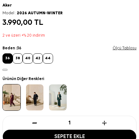
Aker
Model :
2026 AUTUMN-WINTER
3.990,00
TL
2 ve üzeri +% 20 indirim
Beden :
36
Ölçü Tablosu
36
38
40
42
44
Ürünün Diğer Renkleri
SEPETE EKLE