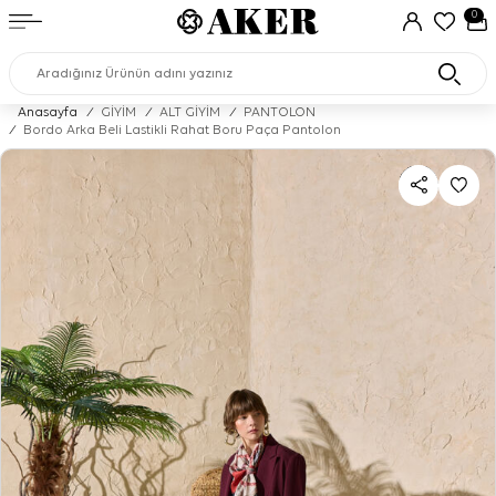
0
Anasayfa
/
GİYİM
/
ALT GİYİM
/
PANTOLON
/
Bordo Arka Beli Lastikli Rahat Boru Paça Pantolon