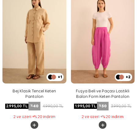
+1
+2
Bej Klasik Tencel Keten
Fuşya Beli ve Paçası Lastikli
Pantolon
Balon Form Keten Pantolon
40
50
2.995,00
TL
4.990,00
TL
1.995,00
TL
3.990,00
TL
%
%
2 ve üzeri +% 20 indirim
2 ve üzeri +% 20 indirim