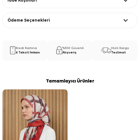
İade Koşulları
Ödeme Seçenekleri
Kredi Kartına
%100 Güvenli
Hızlı Kargo
4 Taksit İmkanı
Alışveriş
Teslimat
Tamamlayıcı Ürünler