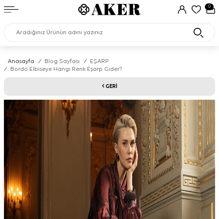
0
Anasayfa
/
Blog Sayfası
/
EŞARP
/
Bordo Elbiseye Hangi Renk Eşarp Gider?
GERI