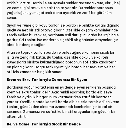
etkisini artırır. Bordo ile en uyumlu renkler arasında krem, ekru, bej
ve camel gibi açık ve sıcak tonlar yer alır. Bu renkler bordonun
yoğunluğunu yumuşatarak daha aydınlık ve zarif bir görünüm
sunar.
Siyah ve füme gibi koyu tonlar ise bordo ile birlikte kullanıldığında
güçlü ve net bir stil ortaya çıkarır. Özellikle akşam kombinlerinde
tercih edilen bu renkler, bordonun asil duruşunu daha belirgin hale
getirir. Gri tonları ise modern ve şehirli bir görünüm arayanlar için
ideal bir denge sağlar.
Altın ve toprak tonları bordo ile birleştiğinde kombine sıcak bir
ışıltı ve zenginlik katar. Bu tonlar, özellikle dokulu ve kaliteli
kumaşlarla birlikte kullanıldığında bordonun sofistike karakterini
ön plana çıkarır. Doğru renk uyumuyla bordo, her mevsim ve her
stil için zamansız bir şıklık sunar.
Krem ve Ekru Tonlarıyla Zamansız Bir Uyum
Bordonun yoğun karakterini en iyi dengeleyen renklerin başında
krem ve ekru tonları gelir. Açık renkli eşarplar, bordo elbiseye
ferah ve aydınlık bir görünüm kazandırırken zarif bir kontrast
yaratır. Özellikle sade kesimli bordo elbiselerle tercih edilen krem
tonları, gündüzden akşama uzanan şık kombinler için ideal bir
seçimdir. Zamansız ve sofistike bir stil arayanlar için güvenli bir
alternatiftir.
Bej ve Camel Tonlarıyla Sıcak Bir Denge