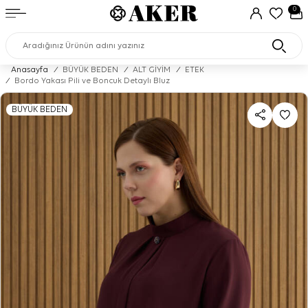
0
Anasayfa
/
BÜYÜK BEDEN
/
ALT GİYİM
/
ETEK
/
Bordo Yakası Pili ve Boncuk Detaylı Bluz
BÜYÜK BEDEN