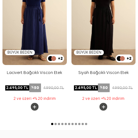
BÜYÜK BEDEN
BÜYÜK BEDEN
+2
+2
Lacivert Bağcıklı Viscon Etek
Siyah Bağcıklı Viscon Etek
50
50
2.495,00
TL
4.990,00
TL
2.495,00
TL
4.990,00
TL
%
%
2 ve üzeri +% 20 indirim
2 ve üzeri +% 20 indirim