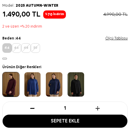
Model :
2025 AUTUMN-WINTER
1.490,00
TL
4.990,00
TL
70
%
İndirim
2 ve üzeri +% 20 indirim
Beden :
44
Ölçü Tablosu
44
46
48
50
Ürünün Diğer Renkleri
SEPETE EKLE