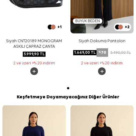
BÜYÜK BEDEN
+1
+2
Siyah CNT20189 MONOGRAM
Siyah Dokuma Pantolon
ASKILI ÇAPRAZ ÇANTA
70
1.649,00
TL
5.490,00
TL
%
5.999,90
TL
2 ve üzeri +% 20 indirim
2 ve üzeri +% 20 indirim
Keşfetmeye Doyamayacağınız Diğer Ürünler