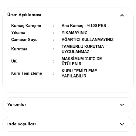
Ürün Açıklaması
Kumaş Karışımı
:
Ana Kumaş : %100 PES
Yıkama
:
YIKAMAYINIZ
Çamaşır Suyu
:
AĞARTICI KULLANMAYINIZ
TAMBURLU KURUTMA
Kurutma
:
UYGULANMAZ
MAKSİMUM 110°C DE
Ütü
:
ÜTÜLENİR
KURU TEMİZLEME
Kuru Temizleme
:
YAPILABİLİR
Yorumlar
İade Koşulları