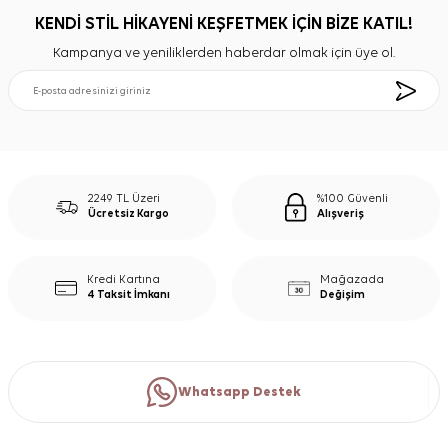
KENDİ STİL HİKAYENİ KEŞFETMEK İÇİN BİZE KATIL!
Kampanya ve yeniliklerden haberdar olmak için üye ol.
2249 TL Üzeri
%100 Güvenli
Ücretsiz Kargo
Alışveriş
Kredi Kartına
Mağazada
4 Taksit İmkanı
Değişim
Whatsapp Destek