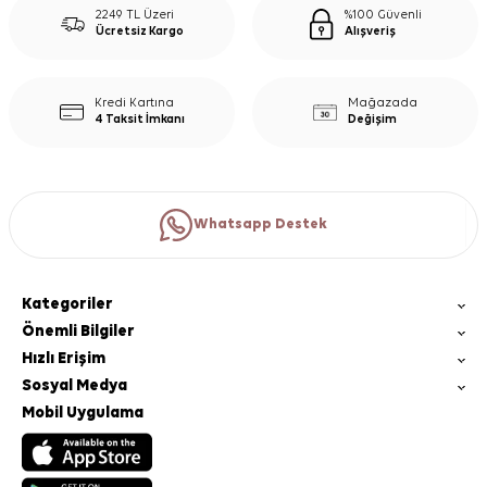
2249 TL Üzeri
%100 Güvenli
Ücretsiz Kargo
Alışveriş
Kredi Kartına
Mağazada
4 Taksit İmkanı
Değişim
Whatsapp Destek
Kategoriler
Önemli Bilgiler
Hızlı Erişim
Sosyal Medya
Mobil Uygulama