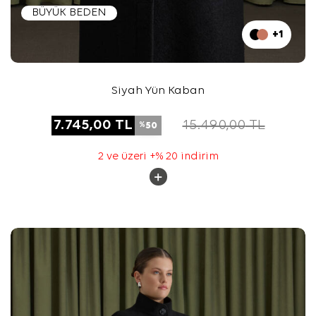
BÜYÜK BEDEN
+1
Siyah Yün Kaban
7.745,00
TL
15.490,00
TL
50
%
2 ve üzeri +% 20 indirim