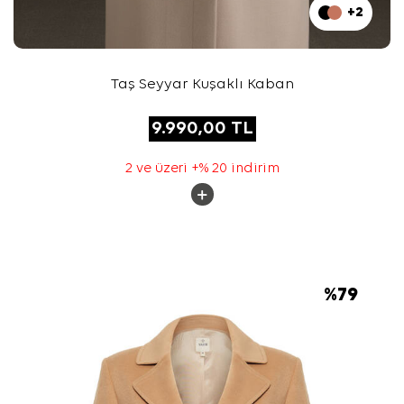
+2
Taş Seyyar Kuşaklı Kaban
9.990,00
TL
2 ve üzeri +% 20 indirim
%
79