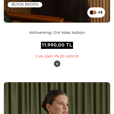
BÜYÜK BEDEN
+2
Kahverengi Dik Yaka Kaban
11.990,00
TL
2 ve üzeri +% 20 indirim