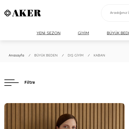
YENİ SEZON
GİYİM
BÜYÜK BED
Anasayfa
/
BÜYÜK BEDEN
/
DIŞ GİYİM
/
KABAN
Filtre