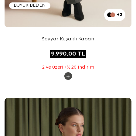
BÜYÜK BEDEN
+2
Seyyar Kuşaklı Kaban
9.990,00
TL
2 ve üzeri +% 20 indirim