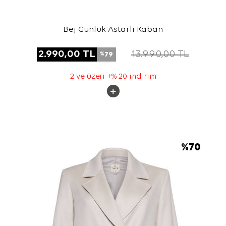
Bej Günlük Astarlı Kaban
2.990,00
TL
13.990,00
TL
79
%
2 ve üzeri +% 20 indirim
%
70