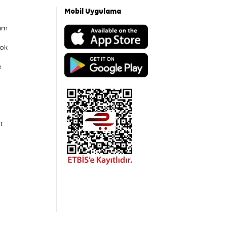
Mobil Uygulama
am
ok
e
t