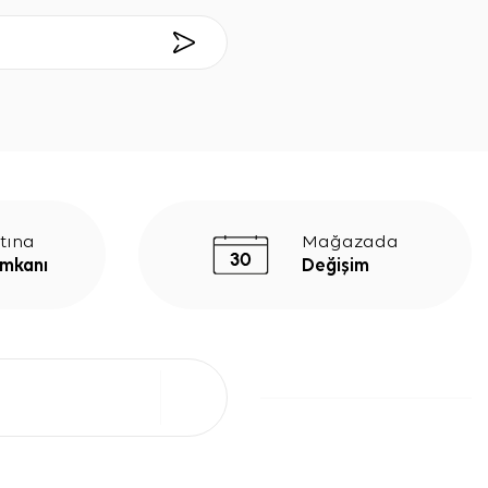
tına
Mağazada
İmkanı
Değişim