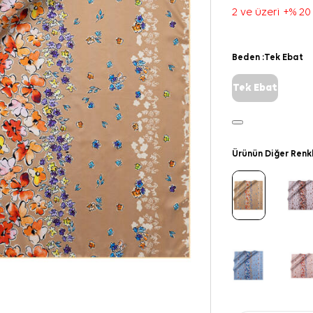
2 ve üzeri +% 20
Beden :
Tek Ebat
Tek Ebat
Ürünün Diğer Renk