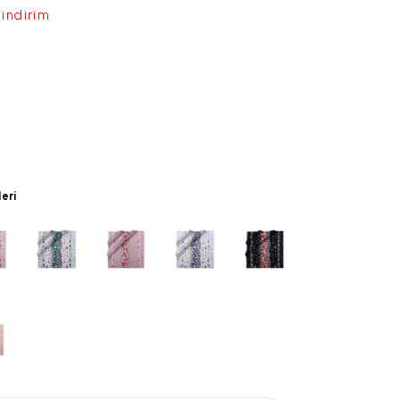
 indirim
leri