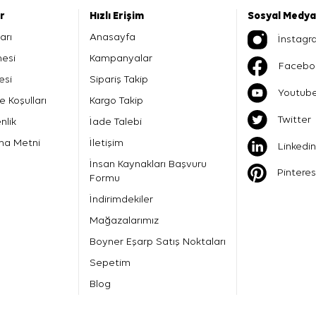
er
Hızlı Erişim
Sosyal Medya
arı
Anasayfa
İnstagr
mesi
Kampanyalar
Facebo
esi
Sipariş Takip
Youtub
e Koşulları
Kargo Takip
Twitter
nlik
İade Talebi
ma Metni
İletişim
Linkedin
İnsan Kaynakları Başvuru
Pinteres
Formu
İndirimdekiler
Mağazalarımız
Boyner Eşarp Satış Noktaları
Sepetim
Blog