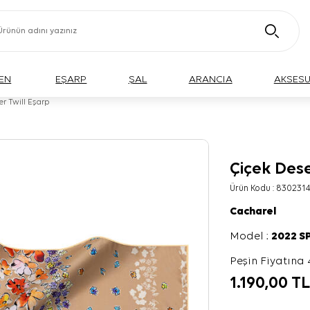
EN
EŞARP
ŞAL
ARANCIA
AKSES
er Twill Eşarp
Çiçek Dese
Ürün Kodu :
830231
Cacharel
Model :
2022 S
Peşin Fiyatına 
1.190,00
T