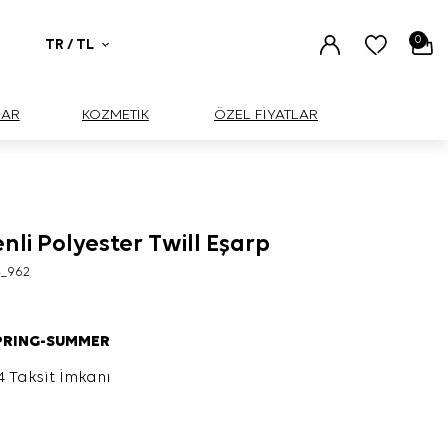
0
TR / TL
UAR
KOZMETİK
ÖZEL FİYATLAR
nli Polyester Twill Eşarp
4_962
PRING-SUMMER
4 Taksit İmkanı
L