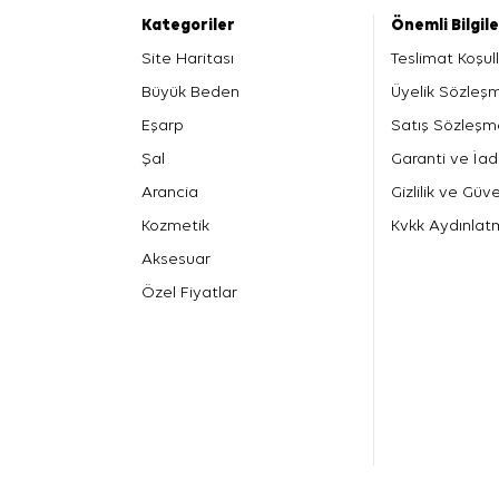
Kategoriler
Önemli Bilgil
Site Haritası
Teslimat Koşull
Büyük Beden
Üyelik Sözleş
Eşarp
Satış Sözleşm
Şal
Garanti ve İad
Arancia
Gizlilik ve Güve
Kozmetik
Kvkk Aydınlat
Aksesuar
Özel Fiyatlar