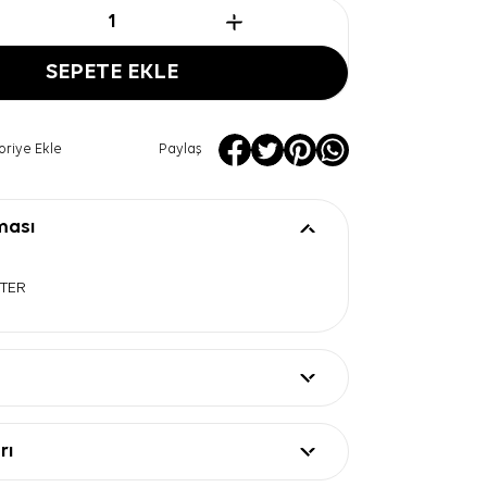
SEPETE EKLE
oriye Ekle
Paylaş
ması
STER
rı