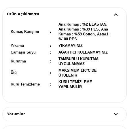
Ürün Açıklaması
Ana Kumaş : %2 ELASTAN,
Ana Kumaş : %39 PES, Ana
Kumaş Karışımı
:
Kumaş : %59 Cotton, Astar1 :
%100 PES
Yıkama
:
YIKAMAYINIZ
Çamaşır Suyu
:
AĞARTICI KULLANMAYINIZ
TAMBURLU KURUTMA
Kurutma
:
UYGULANMAZ
MAKSİMUM 110°C DE
Ütü
:
ÜTÜLENİR
KURU TEMİZLEME
Kuru Temizleme
:
YAPILABİLİR
Yorumlar