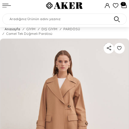
0
Anasayfa
/
GİYİM
/
DIŞ GİYİM
/
PARDÖSÜ
/
Camel Tek Düğmeli Pardösü