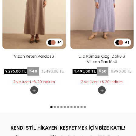
+1
+1
Vizon Keten Pardösü
Lila Kumaşı Çizgi Dokulu
Viscon Pardösü
40
50
9.295,00
TL
15.490,00
TL
4.495,00
TL
8.990,00
TL
%
%
2 ve üzeri +% 20 indirim
2 ve üzeri +% 20 indirim
KENDİ STİL HİKAYENİ KEŞFETMEK İÇİN BİZE KATIL!