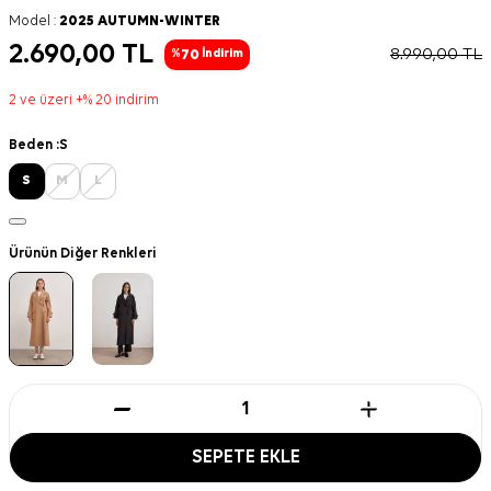
Model :
2025 AUTUMN-WINTER
2.690,00
TL
8.990,00
TL
70
%
İndirim
2 ve üzeri +% 20 indirim
Beden :
S
S
M
L
Ürünün Diğer Renkleri
SEPETE EKLE