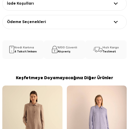
İade Koşulları
Ödeme Seçenekleri
Kredi Kartına
%100 Güvenli
Hızlı Kargo
4 Taksit İmkanı
Alışveriş
Teslimat
Keşfetmeye Doyamayacağınız Diğer Ürünler