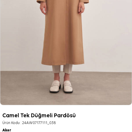
Camel Tek Düğmeli Pardösü
Ürün Kodu :
24AW07177111_038
Aker