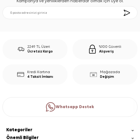
Kampanya ve yeniliklerden haberdar olmak için üye ol.
2249 TL Üzeri
%100 Güvenli
Ücretsiz Kargo
Alışveriş
Kredi Kartına
Mağazada
4 Taksit İmkanı
Değişim
Whatsapp Destek
Kategoriler
Önemli Bilgiler