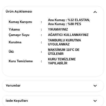
Ürün Açıklaması
Ana Kumaş : %12 ELASTAN,
Kumaş Karışımı
:
Ana Kumaş : %88 PES
Yıkama
:
YIKAMAYINIZ
Çamaşır Suyu
:
AĞARTICI KULLANMAYINIZ
TAMBURLU KURUTMA
Kurutma
:
UYGULANMAZ
MAKSİMUM 110°C DE
Ütü
:
ÜTÜLENİR
KURU TEMİZLEME
Kuru Temizleme
:
YAPILABİLİR
Yorumlar
İade Koşulları