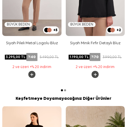
BÜYÜK BEDEN
BÜYÜK BEDEN
+5
+2
Siyah Pileli Metal Logolu Bluz
Siyah Minik Fırfır Detaylı Bluz
40
70
3.295,00
TL
5.490,00
TL
1.190,00
TL
3.990,00
TL
%
%
2 ve üzeri +% 20 indirim
2 ve üzeri +% 20 indirim
Keşfetmeye Doyamayacağınız Diğer Ürünler