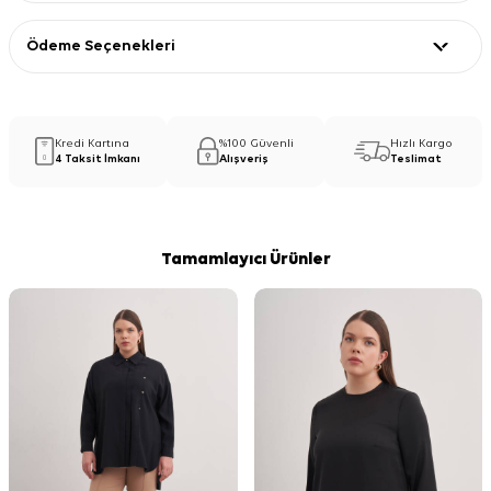
Ödeme Seçenekleri
Kredi Kartına
%100 Güvenli
Hızlı Kargo
4 Taksit İmkanı
Alışveriş
Teslimat
Tamamlayıcı Ürünler