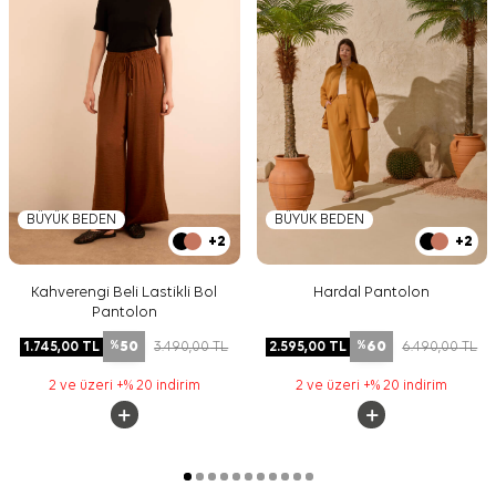
BÜYÜK BEDEN
BÜYÜK BEDEN
+2
+2
Kahverengi Beli Lastikli Bol
Hardal Pantolon
Pantolon
50
60
1.745,00
TL
3.490,00
TL
2.595,00
TL
6.490,00
TL
%
%
2 ve üzeri +% 20 indirim
2 ve üzeri +% 20 indirim