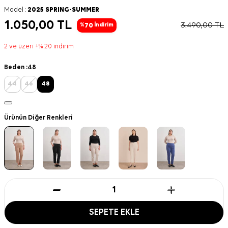
Model :
2025 SPRING-SUMMER
1.050,00
TL
3.490,00
TL
70
%
İndirim
2 ve üzeri +% 20 indirim
Beden :
48
44
46
48
Ürünün Diğer Renkleri
SEPETE EKLE