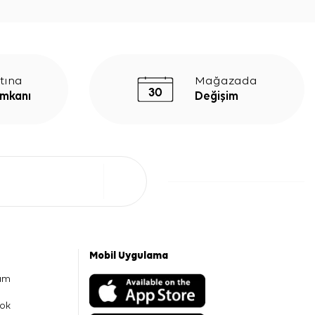
tına
Mağazada
İmkanı
Değişim
Mobil Uygulama
am
ok