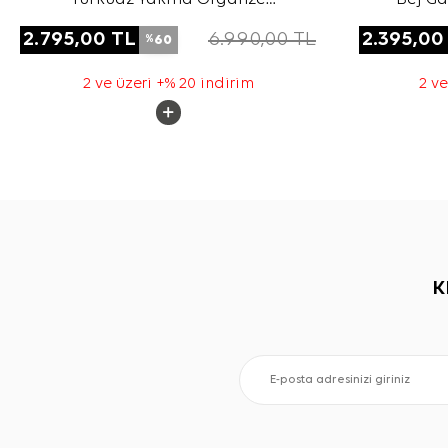
Kumaştan Transparan Kap
2.795,00
TL
6.990,00
TL
2.395,00
60
%
2 ve üzeri +% 20 indirim
2 ve
K