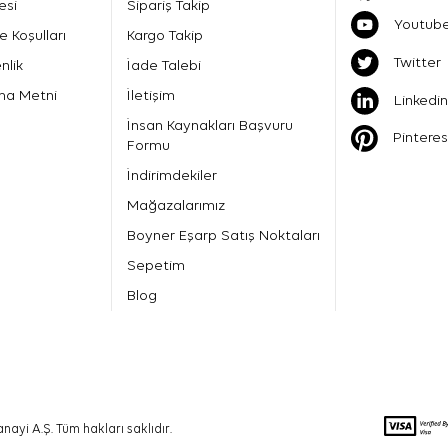
esi
Sipariş Takip
Youtub
e Koşulları
Kargo Takip
Twitter
nlik
İade Talebi
ma Metni
İletişim
Linkedin
İnsan Kaynakları Başvuru
Pinteres
Formu
İndirimdekiler
Mağazalarımız
Boyner Eşarp Satış Noktaları
Sepetim
Blog
nayi A.Ş. Tüm hakları saklıdır.