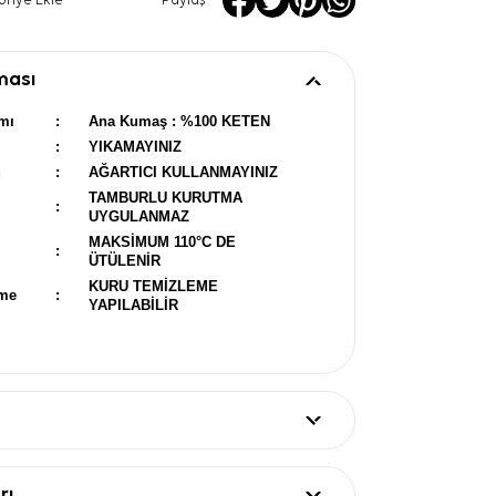
oriye Ekle
Paylaş
ması
mı
:
Ana Kumaş : %100 KETEN
:
YIKAMAYINIZ
u
:
AĞARTICI KULLANMAYINIZ
TAMBURLU KURUTMA
:
UYGULANMAZ
MAKSİMUM 110°C DE
:
ÜTÜLENİR
KURU TEMİZLEME
eme
:
YAPILABİLİR
rı