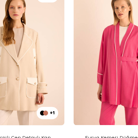
+1
rnili Cep Detaylı Kap
Fuşya Kemeri Düğme 