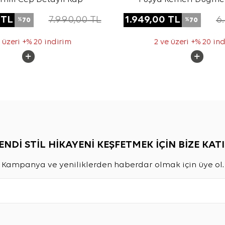
Tencel Cotton K
TL
7.990,00
TL
1.949,00
TL
6
70
70
%
%
 üzeri +% 20 indirim
2 ve üzeri +% 20 in
ENDİ STİL HİKAYENİ KEŞFETMEK İÇİN BİZE KATI
Kampanya ve yeniliklerden haberdar olmak için üye ol.