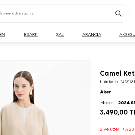
EN
EŞARP
ŞAL
ARANCIA
AKSES
Camel Ket
Ürün Kodu :
24SS181
Aker
Model :
2024 
3.490,00
T
2 ve üzeri +% 20