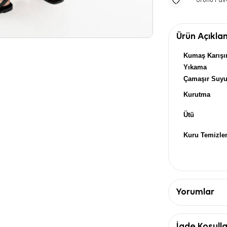
Ürünü Fav
Ürün Açıkla
Kumaş Karışı
Yıkama
Çamaşır Suy
Kurutma
Ütü
Kuru Temizl
Yorumlar
İade Koşulla