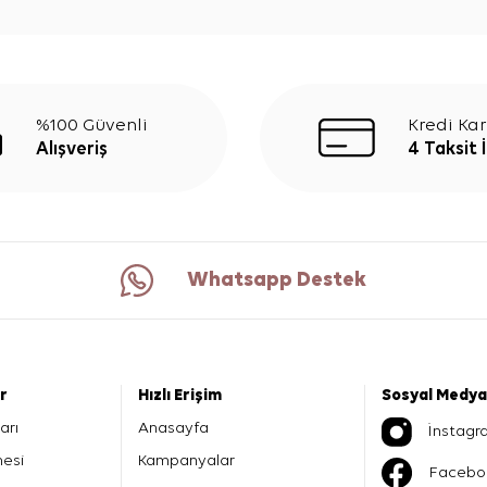
%100 Güvenli
Kredi Kar
Alışveriş
4 Taksit 
Whatsapp Destek
er
Hızlı Erişim
Sosyal Medya
arı
Anasayfa
İnstagr
mesi
Kampanyalar
Facebo