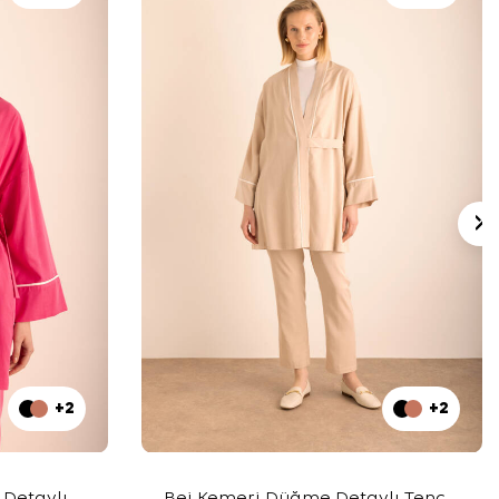
+2
+2
Detaylı
Bej Kemeri Düğme Detaylı Tencel