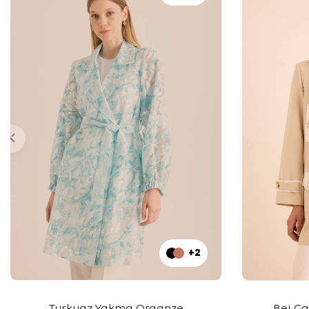
+2
Turkuaz Yakma Organze
Bej Ga