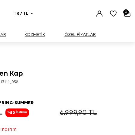
0
TR / TL
UAR
KOZMETİK
ÖZEL FİYATLAR
en Kap
13111_038
SPRING-SUMMER
L
6.999,90
TL
50
%
İndirim
 indirim