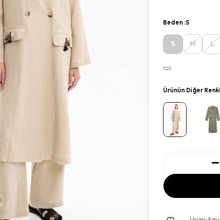
Beden :
S
S
M
L
Ürünün Diğer Renk