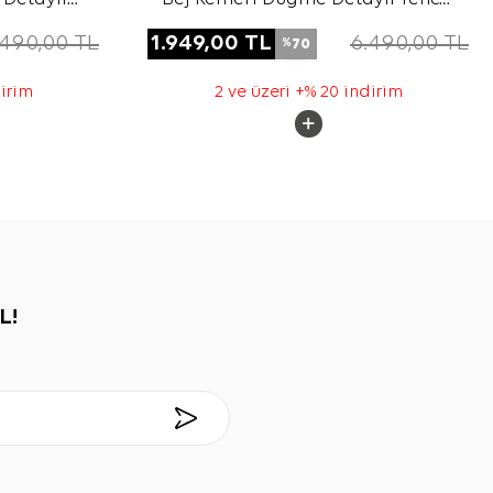
ap
Cotton Kap
.490,00
TL
1.949,00
TL
6.490,00
TL
70
%
dirim
2 ve üzeri +% 20 indirim
L!