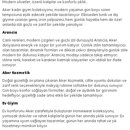
Modern siluetler, özenli kalıplar ve konforlu şıklık...
Aker kadın giyim koleksiyonu, modern yaşamın gün boyu süren
temposuna eşlik edecek şekilde tasarlanıyor.
Elbiseden tunik ve dış
giyime uzanan geniş ürün yelpazesi; hem günlük hayatta hem de özel
anlarda stili güçlü ve zarif bir şekilde yansıtıyor.
Arancia
Canlı renkleri, modern çizgileri ve güçlü stil duruşuyla Arancia, Aker
dünyasına enerjik ve özgür bir yorum katıyor. Günlük stilin tamamlayıcısı
olan tasarımlar; dinamik formları ve dikkat çekici detaylarıyla günlük stile
modern bir dokunuş katıyor. Arancia, modayı sadece takip etmiyor;
stiline renk, hareket ve karakter katmak isteyenler için iddialı bir ifade
sunuyor.
Aker
Kozmetik
Doğal güzelliği ön plana çıkaran Aker Kozmetik, ciltle uyumlu dokuları ve
zarif renk seçenekleriyle makyaj rutinine sofistike bir dokunuş sunuyor.
Gün boyu konfor sağlayan formüller, doğal ve aydınlık bir görünüm
hedefliyor; güzelliği sade ama etkili bir şekilde tamamlıyor.
Ev Giyim
Ev konforunu Aker zarafetiyle buluşturan Homewear koleksiyonu,
yumuşak dokular ve rahat kalıplarla günün her anında şıklık sunuyor. Ev
yaşamına uyum sağlayan tasarımlar, günün her anında rahat ve şık
hissetmeyi mümkün kılıyor.