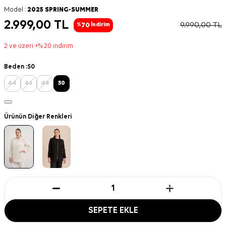
Model :
2025 SPRING-SUMMER
2.999,00
TL
9.990,00
TL
70
%
İndirim
2 ve üzeri +% 20 indirim
Beden :
50
44
46
48
50
Ürünün Diğer Renkleri
SEPETE EKLE