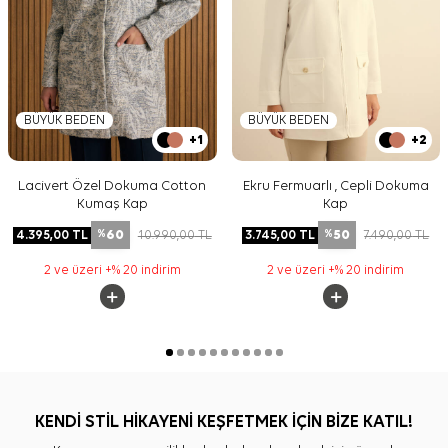
BÜYÜK BEDEN
BÜYÜK BEDEN
+1
+2
Lacivert Özel Dokuma Cotton
Ekru Fermuarlı , Cepli Dokuma
Kumaş Kap
Kap
60
50
4.395,00
TL
10.990,00
TL
3.745,00
TL
7.490,00
TL
%
%
2 ve üzeri +% 20 indirim
2 ve üzeri +% 20 indirim
KENDİ STİL HİKAYENİ KEŞFETMEK İÇİN BİZE KATIL!