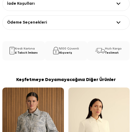
İade Koşulları
Ödeme Seçenekleri
Kredi Kartına
%100 Güvenli
Hızlı Kargo
4 Taksit İmkanı
Alışveriş
Teslimat
Keşfetmeye Doyamayacağınız Diğer Ürünler