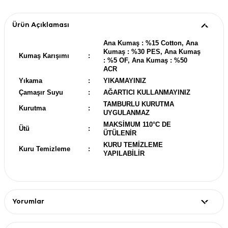
Ürün Açıklaması
Ana Kumaş : %15 Cotton, Ana
Kumaş : %30 PES, Ana Kumaş
Kumaş Karışımı
:
: %5 OF, Ana Kumaş : %50
ACR
Yıkama
:
YIKAMAYINIZ
Çamaşır Suyu
:
AĞARTICI KULLANMAYINIZ
TAMBURLU KURUTMA
Kurutma
:
UYGULANMAZ
MAKSİMUM 110°C DE
Ütü
:
ÜTÜLENİR
KURU TEMİZLEME
Kuru Temizleme
:
YAPILABİLİR
Yorumlar