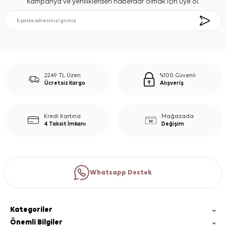
Kampanya ve yeniliklerden haberdar olmak için üye ol.
2249 TL Üzeri
%100 Güvenli
Ücretsiz Kargo
Alışveriş
Kredi Kartına
Mağazada
4 Taksit İmkanı
Değişim
Whatsapp Destek
Kategoriler
Önemli Bilgiler