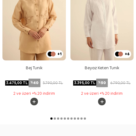
+1
+6
Bej Tunik
Beyaz Keten Tunik
40
50
3.475,00
TL
5.790,00
TL
3.395,00
TL
6.790,00
TL
%
%
2 ve üzeri +% 20 indirim
2 ve üzeri +% 20 indirim