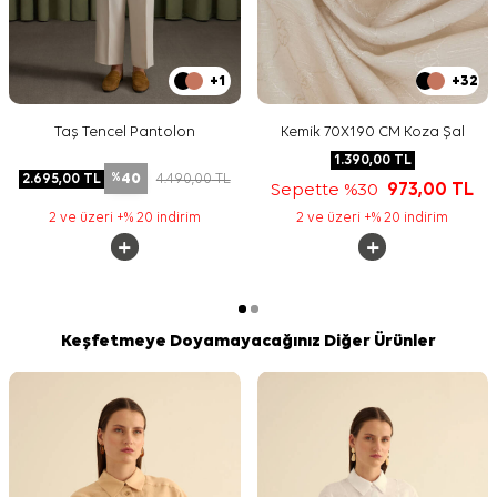
+1
+32
Taş Tencel Pantolon
Kemik 70X190 CM Koza Şal
1.390,00
TL
40
2.695,00
TL
4.490,00
TL
%
Sepette %30
973,00
TL
2 ve üzeri +% 20 indirim
2 ve üzeri +% 20 indirim
Keşfetmeye Doyamayacağınız Diğer Ürünler