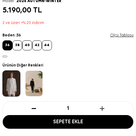
Model :
2026 AUTUMN-WINTER
5.190,00
TL
2 ve üzeri +% 20 indirim
Beden :
36
Ölçü Tablosu
36
38
40
42
44
Ürünün Diğer Renkleri
SEPETE EKLE