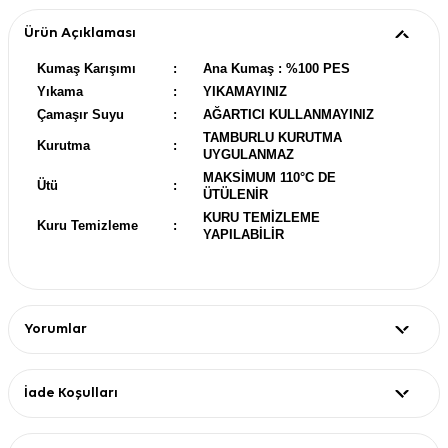
Ürün Açıklaması
Kumaş Karışımı
:
Ana Kumaş : %100 PES
Yıkama
:
YIKAMAYINIZ
Çamaşır Suyu
:
AĞARTICI KULLANMAYINIZ
TAMBURLU KURUTMA
Kurutma
:
UYGULANMAZ
MAKSİMUM 110°C DE
Ütü
:
ÜTÜLENİR
KURU TEMİZLEME
Kuru Temizleme
:
YAPILABİLİR
Yorumlar
İade Koşulları