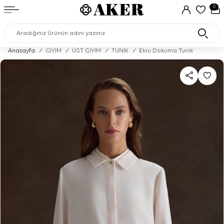
0
Anasayfa
/
GİYİM
/
ÜST GİYİM
/
TUNİK
/
Ekru Dokuma Tunik