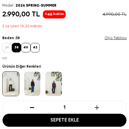
Model :
2026 SPRING-SUMMER
2.990,00
TL
4.990,00
TL
40
%
İndirim
2 ve üzeri +% 20 indirim
Beden :
38
Ölçü Tablosu
36
38
40
42
Ürünün Diğer Renkleri
SEPETE EKLE