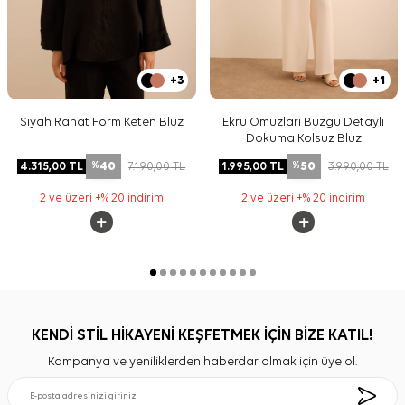
+3
+1
Siyah Rahat Form Keten Bluz
Ekru Omuzları Büzgü Detaylı
Dokuma Kolsuz Bluz
40
50
4.315,00
TL
7.190,00
TL
1.995,00
TL
3.990,00
TL
%
%
2 ve üzeri +% 20 indirim
2 ve üzeri +% 20 indirim
KENDİ STİL HİKAYENİ KEŞFETMEK İÇİN BİZE KATIL!
Kampanya ve yeniliklerden haberdar olmak için üye ol.