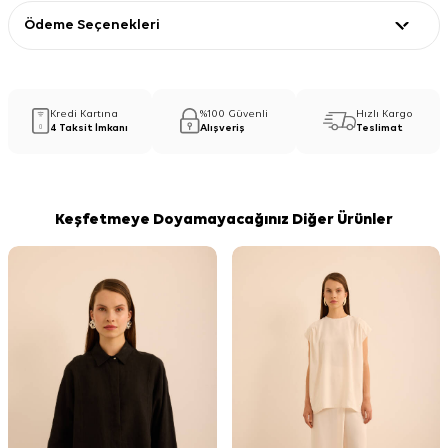
Ödeme Seçenekleri
Kredi Kartına
%100 Güvenli
Hızlı Kargo
4 Taksit İmkanı
Alışveriş
Teslimat
Keşfetmeye Doyamayacağınız Diğer Ürünler