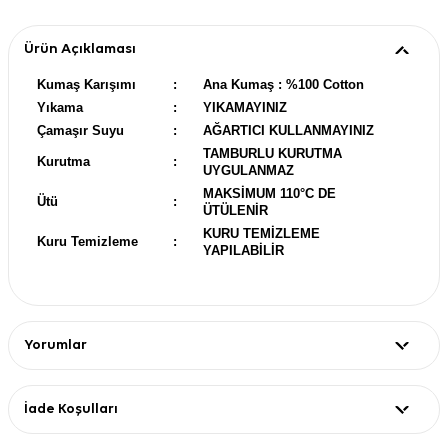
Ürün Açıklaması
Kumaş Karışımı
:
Ana Kumaş : %100 Cotton
Yıkama
:
YIKAMAYINIZ
Çamaşır Suyu
:
AĞARTICI KULLANMAYINIZ
TAMBURLU KURUTMA
Kurutma
:
UYGULANMAZ
MAKSİMUM 110°C DE
Ütü
:
ÜTÜLENİR
KURU TEMİZLEME
Kuru Temizleme
:
YAPILABİLİR
Yorumlar
İade Koşulları