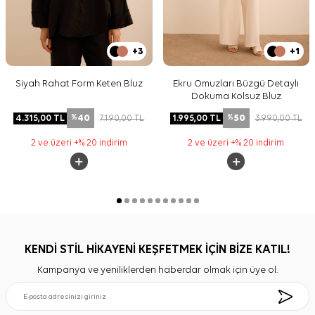
+3
+1
Siyah Rahat Form Keten Bluz
Ekru Omuzları Büzgü Detaylı
Dokuma Kolsuz Bluz
40
50
4.315,00
TL
7.190,00
TL
1.995,00
TL
3.990,00
TL
%
%
2 ve üzeri +% 20 indirim
2 ve üzeri +% 20 indirim
KENDİ STİL HİKAYENİ KEŞFETMEK İÇİN BİZE KATIL!
Kampanya ve yeniliklerden haberdar olmak için üye ol.