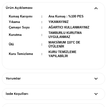
Ürün Açıklaması
Kumaş Karışımı
:
Ana Kumaş : %100 PES
Yıkama
:
YIKAMAYINIZ
Çamaşır Suyu
:
AĞARTICI KULLANMAYINIZ
TAMBURLU KURUTMA
Kurutma
:
UYGULANMAZ
MAKSİMUM 110°C DE
Ütü
:
ÜTÜLENİR
KURU TEMİZLEME
Kuru Temizleme
:
YAPILABİLİR
Yorumlar
İade Koşulları