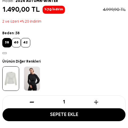
Model :
2024 AUTUMN-WINTER
1.490,00
TL
4.999,90
TL
70
%
İndirim
2 ve üzeri +% 20 indirim
Beden :
38
38
40
42
Ürünün Diğer Renkleri
SEPETE EKLE