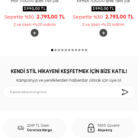
Mor 70X200 İpek Tivil Şal
Kırmızı 70X200 İpek Twill Şal
3.990,00
TL
3.990,00
TL
Sepette %30
2.793,00
TL
Sepette %30
2.793,00
TL
2 ve üzeri +% 20 indirim
2 ve üzeri +% 20 indirim
KENDİ STİL HİKAYENİ KEŞFETMEK İÇİN BİZE KATIL!
Kampanya ve yeniliklerden haberdar olmak için üye ol.
2249 TL Üzeri
%100 Güvenli
Ücretsiz Kargo
Alışveriş