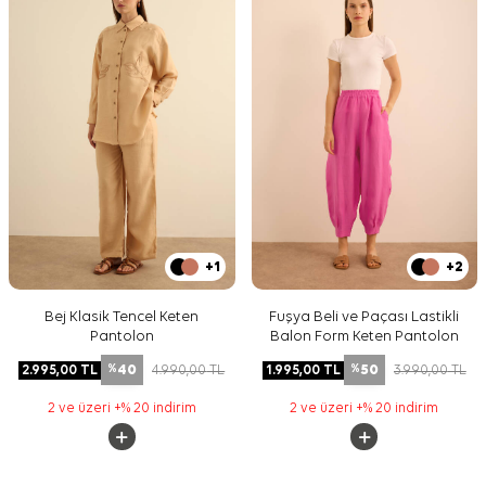
+1
+2
Bej Klasik Tencel Keten
Fuşya Beli ve Paçası Lastikli
Pantolon
Balon Form Keten Pantolon
40
50
2.995,00
TL
4.990,00
TL
1.995,00
TL
3.990,00
TL
%
%
2 ve üzeri +% 20 indirim
2 ve üzeri +% 20 indirim