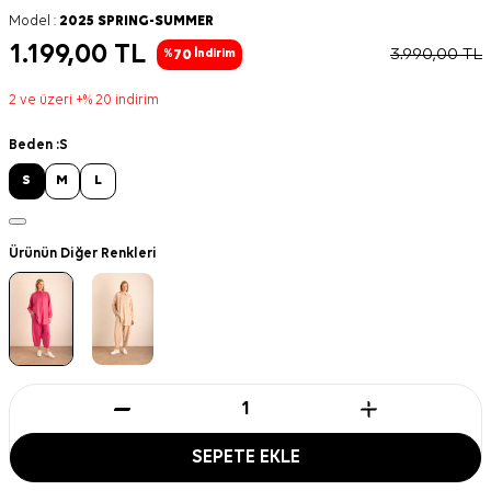
Model :
2025 SPRING-SUMMER
1.199,00
TL
3.990,00
TL
70
%
İndirim
2 ve üzeri +% 20 indirim
Beden :
S
S
M
L
Ürünün Diğer Renkleri
SEPETE EKLE