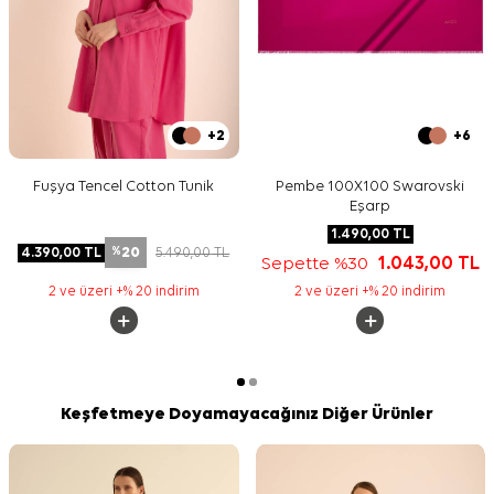
+2
+6
Fuşya Tencel Cotton Tunik
Pembe 100X100 Swarovski
Eşarp
1.490,00
TL
20
4.390,00
TL
5.490,00
TL
%
Sepette %30
1.043,00
TL
2 ve üzeri +% 20 indirim
2 ve üzeri +% 20 indirim
Keşfetmeye Doyamayacağınız Diğer Ürünler