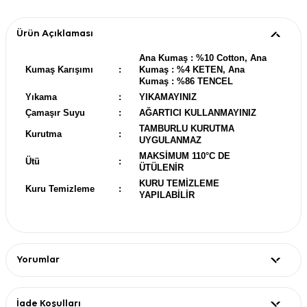
Ürün Açıklaması
Ana Kumaş : %10 Cotton, Ana
Kumaş Karışımı
:
Kumaş : %4 KETEN, Ana
Kumaş : %86 TENCEL
Yıkama
:
YIKAMAYINIZ
Çamaşır Suyu
:
AĞARTICI KULLANMAYINIZ
TAMBURLU KURUTMA
Kurutma
:
UYGULANMAZ
MAKSİMUM 110°C DE
Ütü
:
ÜTÜLENİR
KURU TEMİZLEME
Kuru Temizleme
:
YAPILABİLİR
Yorumlar
İade Koşulları