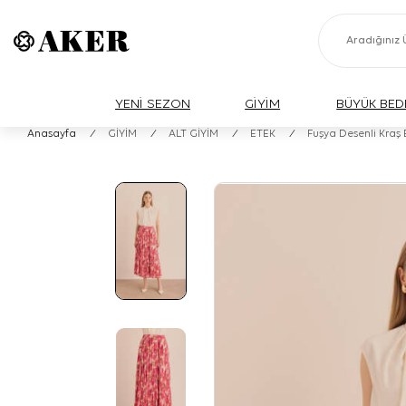
YENİ SEZON
GİYİM
BÜYÜK BED
Anasayfa
/
GİYİM
/
ALT GİYİM
/
ETEK
/
Fuşya Desenli Kraş E