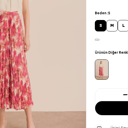
Beden :
S
S
M
L
Ürünün Diğer Renk