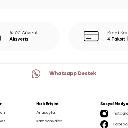
%100 Güvenli
Kredi Kar
Alışveriş
4 Taksit 
Whatsapp Destek
er
Hızlı Erişim
Sosyal Medya
arı
Anasayfa
İnstagr
mesi
Kampanyalar
Facebo