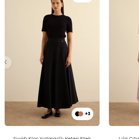
+3
Siyah Kloş Yırtmaçllı Keten Etek
Lila Çıt