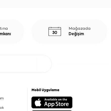
tına
Mağazada
İmkanı
Değişim
Mobil Uygulama
am
ok