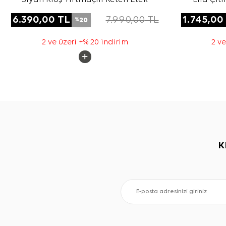
6.390,00
TL
7.990,00
TL
1.745,00
20
%
2 ve üzeri +% 20 indirim
2 ve
K