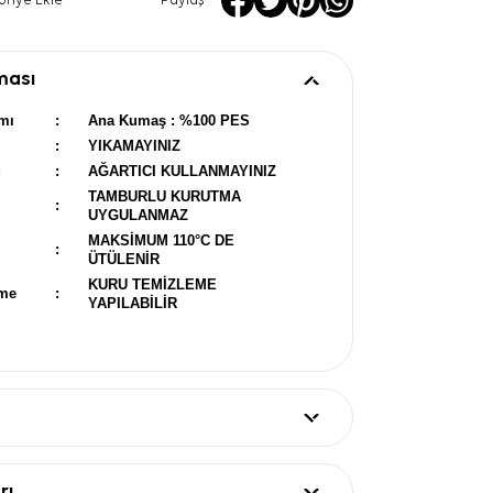
oriye Ekle
Paylaş
ması
mı
:
Ana Kumaş : %100 PES
:
YIKAMAYINIZ
u
:
AĞARTICI KULLANMAYINIZ
TAMBURLU KURUTMA
:
UYGULANMAZ
MAKSİMUM 110°C DE
:
ÜTÜLENİR
KURU TEMİZLEME
eme
:
YAPILABİLİR
rı