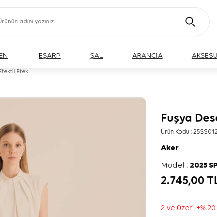
EN
EŞARP
ŞAL
ARANCIA
AKSES
fektli Etek
Fuşya Dese
Ürün Kodu :
25SS01
Aker
Model :
2025 S
2.745,00
T
2 ve üzeri +% 20