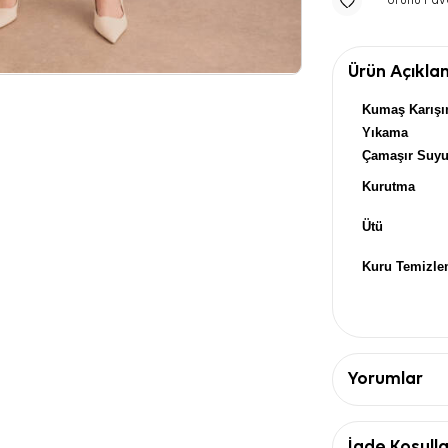
Ürünü Fav
Ürün Açıkla
Kumaş Karışı
Yıkama
Çamaşır Suy
Kurutma
Ütü
Kuru Temizl
Yorumlar
İade Koşulla