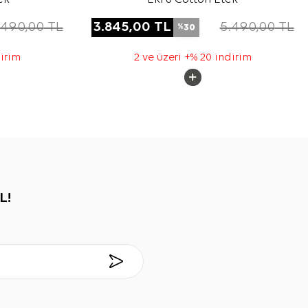
.490,00
TL
3.845,00
TL
5.490,00
TL
30
%
dirim
2 ve üzeri +% 20 indirim
L!