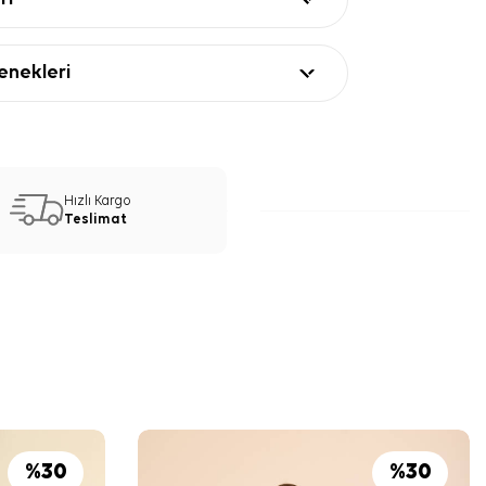
nekleri
Hızlı Kargo
Teslimat
%
30
%
30