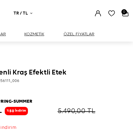
0
TR / TL
UAR
KOZMETİK
ÖZEL FİYATLAR
nli Kraş Efektli Etek
256111_006
PRING-SUMMER
L
5.490,00
TL
50
%
İndirim
 indirim