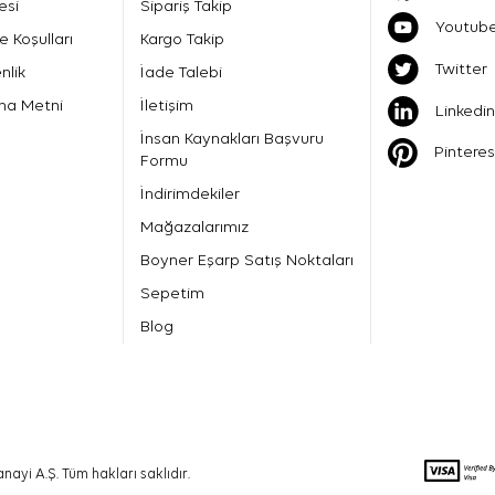
esi
Sipariş Takip
Youtub
e Koşulları
Kargo Takip
Twitter
nlik
İade Talebi
ma Metni
İletişim
Linkedin
İnsan Kaynakları Başvuru
Pinteres
Formu
İndirimdekiler
Mağazalarımız
Boyner Eşarp Satış Noktaları
Sepetim
Blog
nayi A.Ş. Tüm hakları saklıdır.