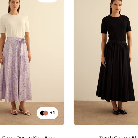
+1
ır Çiçek Desen Kloş Etek
Siyah Cotton Et