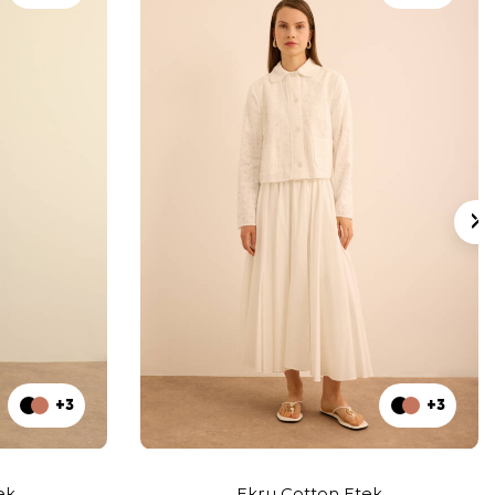
+3
+3
ek
Ekru Cotton Etek