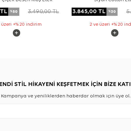
TL
3.490,00
TL
3.845,00
TL
5
50
30
%
%
 üzeri +% 20 indirim
2 ve üzeri +% 20 in
ENDİ STİL HİKAYENİ KEŞFETMEK İÇİN BİZE KATI
Kampanya ve yeniliklerden haberdar olmak için üye ol.