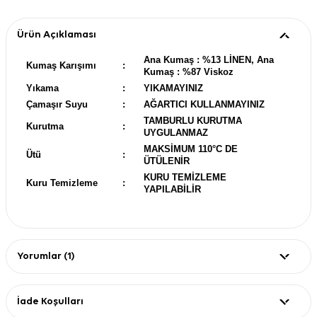
Ürün Açıklaması
Ana Kumaş : %13 LİNEN, Ana
Kumaş Karışımı
:
Kumaş : %87 Viskoz
Yıkama
:
YIKAMAYINIZ
Çamaşır Suyu
:
AĞARTICI KULLANMAYINIZ
TAMBURLU KURUTMA
Kurutma
:
UYGULANMAZ
MAKSİMUM 110°C DE
Ütü
:
ÜTÜLENİR
KURU TEMİZLEME
Kuru Temizleme
:
YAPILABİLİR
Yorumlar (1)
İade Koşulları