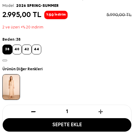
Model :
2026 SPRING-SUMMER
2.995,00
TL
5.990,00
TL
50
%
İndirim
2 ve üzeri +% 20 indirim
Beden :
38
38
40
42
44
Ürünün Diğer Renkleri
SEPETE EKLE