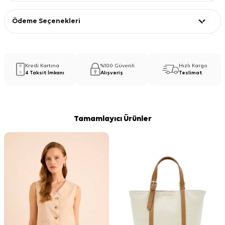
Ödeme Seçenekleri
Kredi Kartına
%100 Güvenli
Hızlı Kargo
4 Taksit İmkanı
Alışveriş
Teslimat
Tamamlayıcı Ürünler