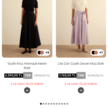
+3
+1
Siyah Kloş Yırtmaçllı Keten
Lila Çıtır Çiçek Desen Kloş Etek
Etek
20
50
6.390,00
TL
7.990,00
TL
1.745,00
TL
3.490,00
TL
%
%
2 ve üzeri +% 20 indirim
2 ve üzeri +% 20 indirim