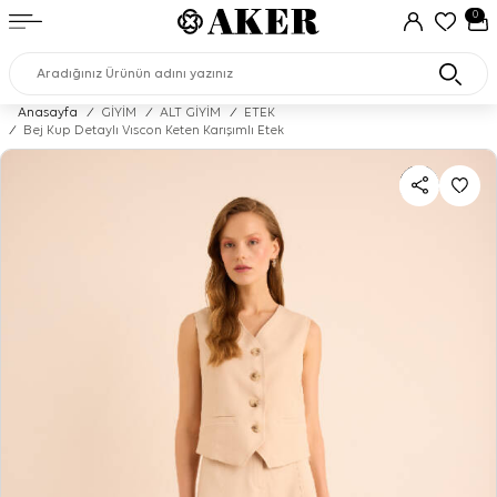
0
Anasayfa
/
GİYİM
/
ALT GİYİM
/
ETEK
/
Bej Kup Detaylı Vıscon Keten Karışımlı Etek