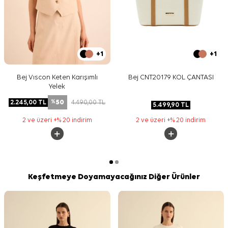
+1
+1
Bej Vıscon Keten Karışımlı
Bej CNT20179 KOL ÇANTASI
Yelek
50
2.245,00
TL
4.490,00
TL
%
5.499,90
TL
2 ve üzeri +% 20 indirim
2 ve üzeri +% 20 indirim
Keşfetmeye Doyamayacağınız Diğer Ürünler