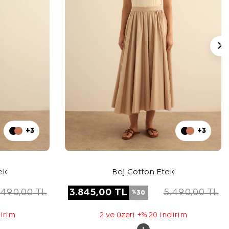
+3
+3
ek
Bej Cotton Etek
.490,00
TL
3.845,00
TL
5.490,00
TL
30
%
dirim
2 ve üzeri +% 20 indirim