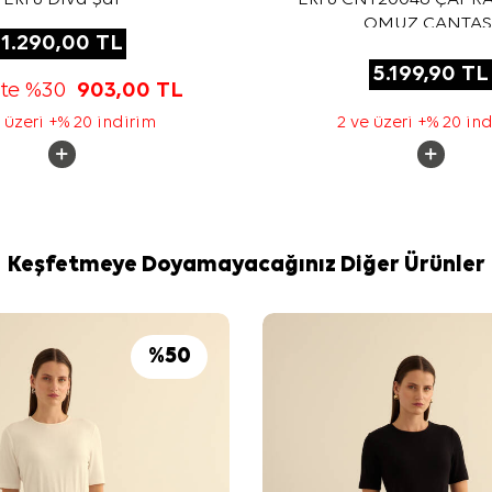
OMUZ ÇANTAS
1.290,00
TL
5.199,90
TL
tte %30
903,00
TL
 üzeri +% 20 indirim
2 ve üzeri +% 20 in
Keşfetmeye Doyamayacağınız Diğer Ürünler
%
50