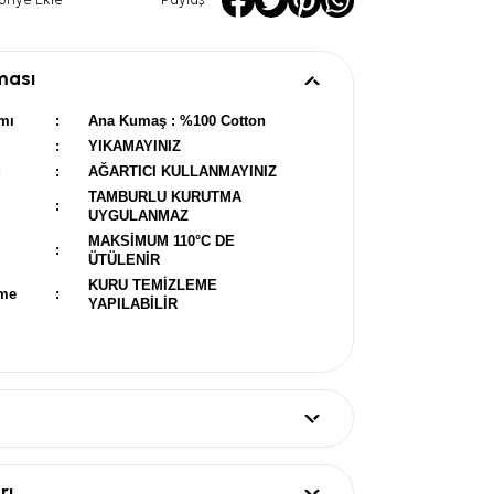
oriye Ekle
Paylaş
ması
mı
:
Ana Kumaş : %100 Cotton
:
YIKAMAYINIZ
u
:
AĞARTICI KULLANMAYINIZ
TAMBURLU KURUTMA
:
UYGULANMAZ
MAKSİMUM 110°C DE
:
ÜTÜLENİR
KURU TEMİZLEME
eme
:
YAPILABİLİR
rı