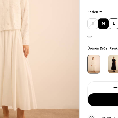
Beden :
M
S
M
L
Ürünün Diğer Renk