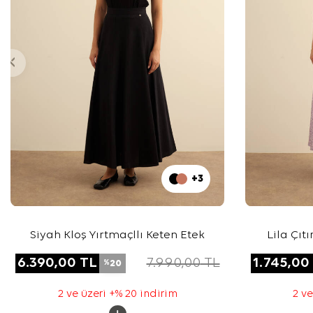
+3
Siyah Kloş Yırtmaçllı Keten Etek
Lila Çıt
6.390,00
TL
7.990,00
TL
1.745,00
20
%
2 ve üzeri +% 20 indirim
2 ve