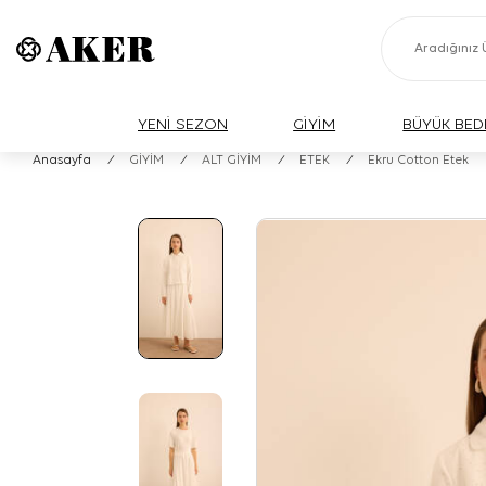
YENİ SEZON
GİYİM
BÜYÜK BED
Anasayfa
/
GİYİM
/
ALT GİYİM
/
ETEK
/
Ekru Cotton Etek