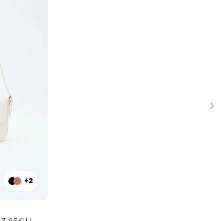
+2
Z ASKILI