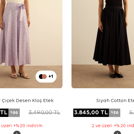
+1
ır Çiçek Desen Kloş Etek
Siyah Cotton Et
TL
3.490,00
TL
3.845,00
TL
5
50
30
%
%
 üzeri +% 20 indirim
2 ve üzeri +% 20 in