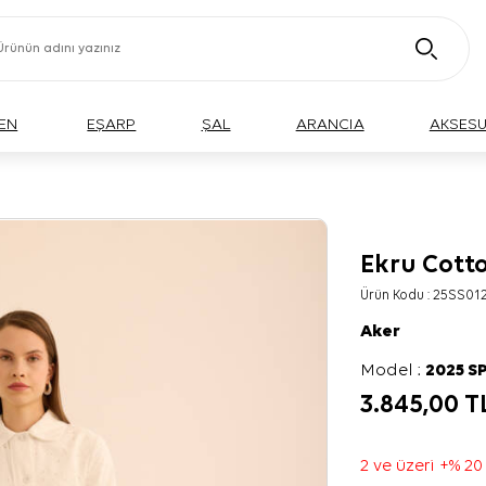
EN
EŞARP
ŞAL
ARANCIA
AKSES
Ekru Cott
Ürün Kodu :
25SS012
Aker
Model :
2025 S
3.845,00
T
2 ve üzeri +% 20