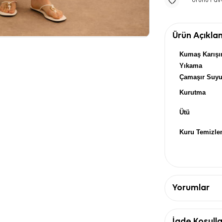
Ürünü Fav
Ürün Açıkla
Kumaş Karışı
Yıkama
Çamaşır Suy
Kurutma
Ütü
Kuru Temizl
Yorumlar
İade Koşulla