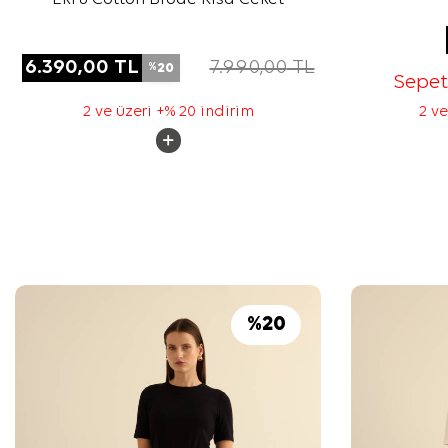
6.390,00
TL
7.990,00
TL
20
%
Sepe
2 ve üzeri +% 20 indirim
2 ve
%
20