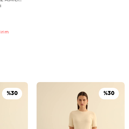
I
dirim
%
30
%
30