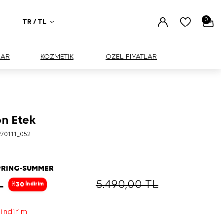
0
TR / TL
UAR
KOZMETİK
ÖZEL FİYATLAR
on Etek
70111_052
PRING-SUMMER
L
5.490,00
TL
30
%
İndirim
 indirim