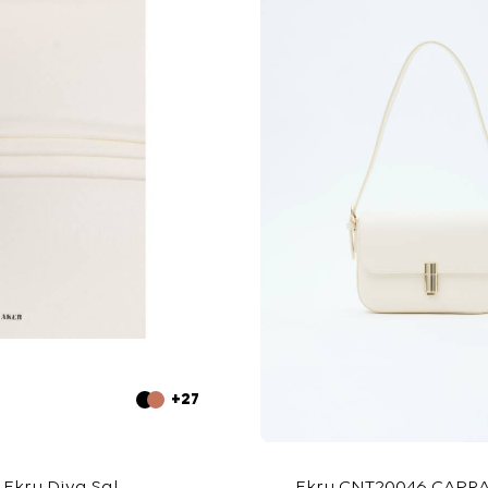
+27
Ekru Diva Şal
Ekru CNT20046 ÇAPRA