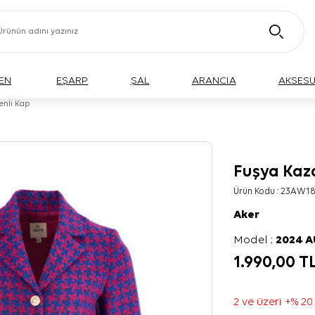
EN
EŞARP
ŞAL
ARANCIA
AKSES
enli Kap
Fuşya Kaz
Ürün Kodu :
23AW18
Aker
Model :
2024 
1.990,00
T
2 ve üzeri +% 20