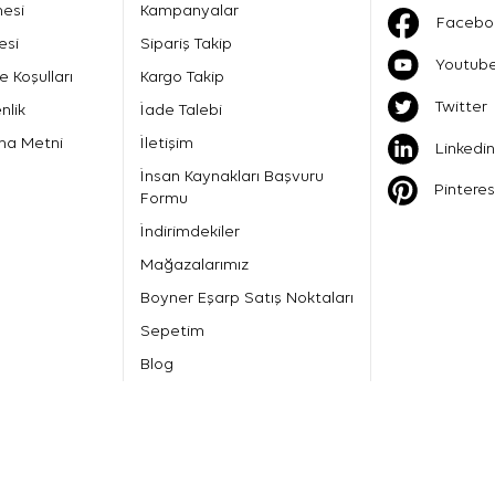
mesi
Kampanyalar
Facebo
esi
Sipariş Takip
Youtub
e Koşulları
Kargo Takip
Twitter
nlik
İade Talebi
ma Metni
İletişim
Linkedin
İnsan Kaynakları Başvuru
Pinteres
Formu
İndirimdekiler
Mağazalarımız
Boyner Eşarp Satış Noktaları
Sepetim
Blog