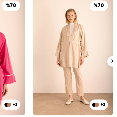
%
70
%
70
+2
+2