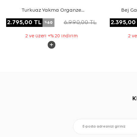
Turkuaz Yakma Organze
Bej Ga
Kumaştan Transparan Kap
2.795,00
TL
6.990,00
TL
2.395,00
60
%
2 ve üzeri +% 20 indirim
2 ve
K