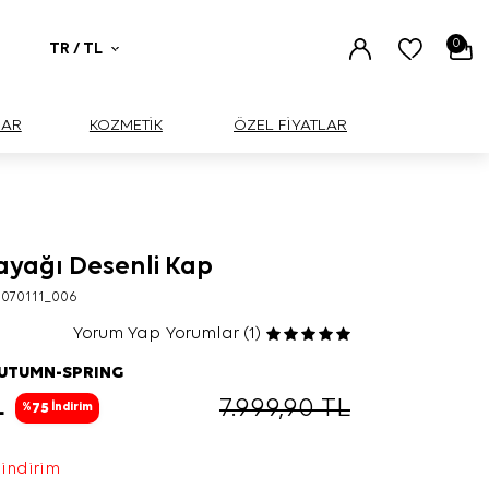
0
TR / TL
UAR
KOZMETİK
ÖZEL FİYATLAR
ayağı Desenli Kap
070111_006
Yorum Yap
Yorumlar (1)
AUTUMN-SPRING
L
7.999,90
TL
75
%
İndirim
 indirim