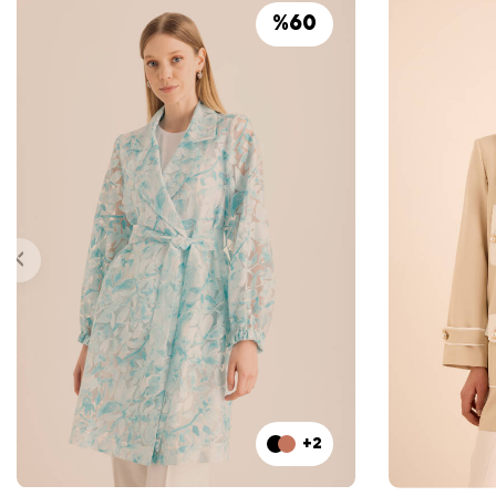
%
60
+2