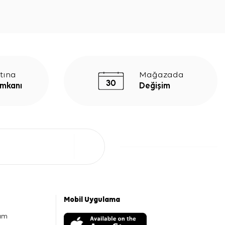
tına
Mağazada
İmkanı
Değişim
Mobil Uygulama
am