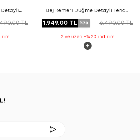
Detaylı
Bej Kemeri Düğme Detaylı Tencel
ap
Cotton Kap
.490,00
TL
1.949,00
TL
6.490,00
TL
70
%
dirim
2 ve üzeri +% 20 indirim
L!