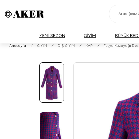
YENİ SEZON
GİYİM
BÜYÜK BED
Anasayfa
/
GİYİM
/
DIŞ GİYİM
/
KAP
/
Fuşya Kazayağı Des