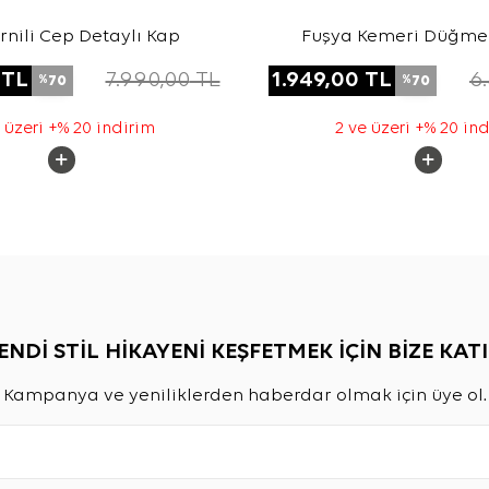
rnili Cep Detaylı Kap
Fuşya Kemeri Düğme 
Tencel Cotton K
TL
7.990,00
TL
1.949,00
TL
6
70
70
%
%
 üzeri +% 20 indirim
2 ve üzeri +% 20 in
ENDİ STİL HİKAYENİ KEŞFETMEK İÇİN BİZE KATI
Kampanya ve yeniliklerden haberdar olmak için üye ol.