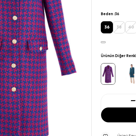
Beden :
36
36
38
40
Ürünün Diğer Renk