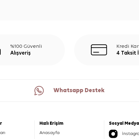
%100 Güvenli
Kredi Kar
Alışveriş
4 Taksit 
Whatsapp Destek
er
Hızlı Erişim
Sosyal Medya
arı
Anasayfa
İnstagr