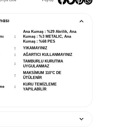
oriye Ekle
Paylaş
ması
Ana Kumaş : %29 Akrilik, Ana
mı
:
Kumaş : %3 METALIC, Ana
Kumaş : %68 PES
:
YIKAMAYINIZ
u
:
AĞARTICI KULLANMAYINIZ
TAMBURLU KURUTMA
:
UYGULANMAZ
MAKSİMUM 110°C DE
:
ÜTÜLENİR
KURU TEMİZLEME
eme
:
YAPILABİLİR