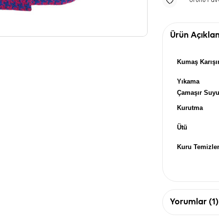
Ürünü Fav
Ürün Açıkla
Kumaş Karışı
Yıkama
Çamaşır Suy
Kurutma
Ütü
Kuru Temizl
Yorumlar (1)