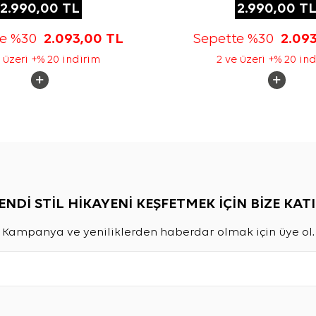
2.990,00
TL
2.990,00
T
te %30
2.093,00
TL
Sepette %30
2.09
 üzeri +% 20 indirim
2 ve üzeri +% 20 in
ENDİ STİL HİKAYENİ KEŞFETMEK İÇİN BİZE KATI
Kampanya ve yeniliklerden haberdar olmak için üye ol.