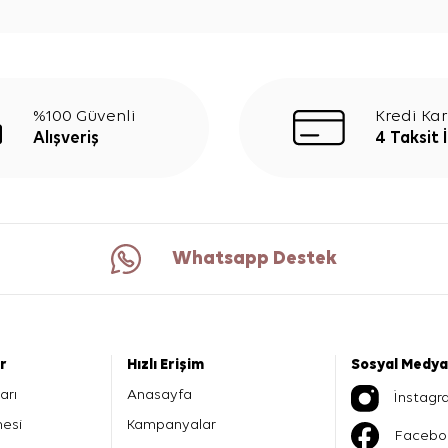
%100 Güvenli
Kredi Kar
Alışveriş
4 Taksit 
Whatsapp Destek
er
Hızlı Erişim
Sosyal Medya
arı
Anasayfa
İnstagr
mesi
Kampanyalar
Facebo