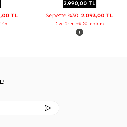
L
2.990,00
TL
3,00
TL
Sepette %30
2.093,00
TL
dirim
2 ve üzeri +% 20 indirim
L!