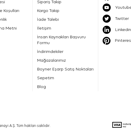
esi
Sipariş Takip
Youtub
e Koşulları
Kargo Takip
Twitter
nlik
İade Talebi
ma Metni
İletişim
Linkedin
İnsan Kaynakları Başvuru
Pinteres
Formu
İndirimdekiler
Mağazalarımız
Boyner Eşarp Satış Noktaları
Sepetim
Blog
nayi A.Ş. Tüm hakları saklıdır.