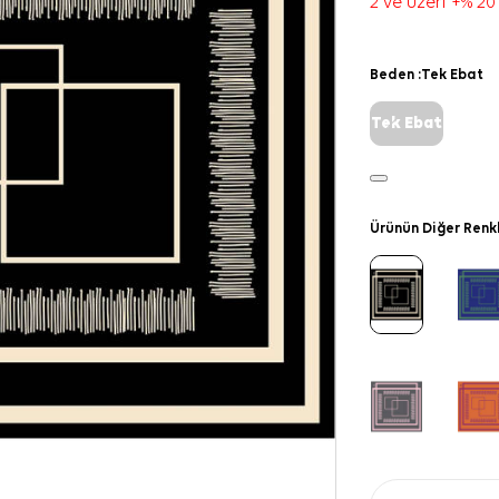
2 ve üzeri +% 20
Beden :
Tek Ebat
Tek Ebat
Ürünün Diğer Renk