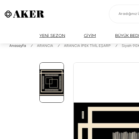
YENİ SEZON
GİYİM
BÜYÜK BED
Anasayfa
/
ARANCIA
/
ARANCIA İPEK TİVİL EŞARP
/
Siyah 90X