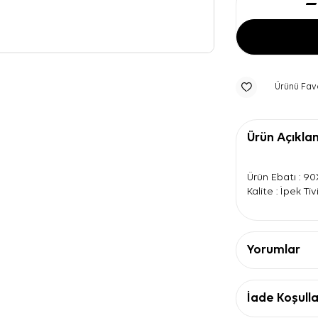
Ürünü Fav
Ürün Açıkla
Ürün Ebatı : 9
Kalite : İpek Tivi
Yorumlar
İade Koşulla