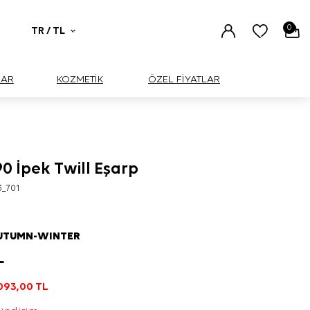
0
TR / TL
UAR
KOZMETİK
ÖZEL FİYATLAR
0 İpek Twill Eşarp
3_701
AUTUMN-WINTER
L
093,00
TL