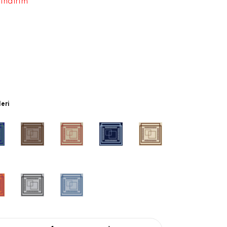
 indirim
leri