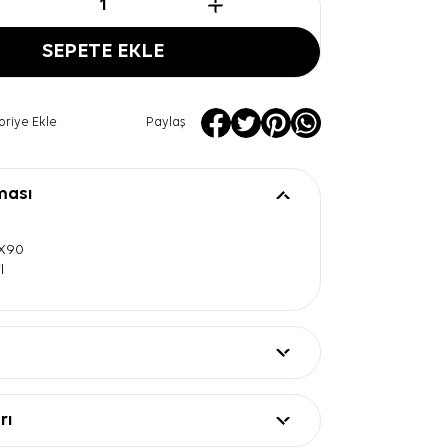
SEPETE EKLE
oriye Ekle
Paylaş
ması
0X90
l
rı