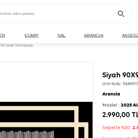
EN
EŞARP
ŞAL
ARANCIA
AKSES
90 İpek Twill Eşarp
Siyah 90X9
Ürün Kodu :
04AR51
Arancia
Model :
2025 
2.990,00
T
Sepette %30
2.