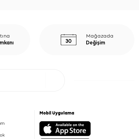
tına
Mağazada
İmkanı
Değişim
Mobil Uygulama
am
ok