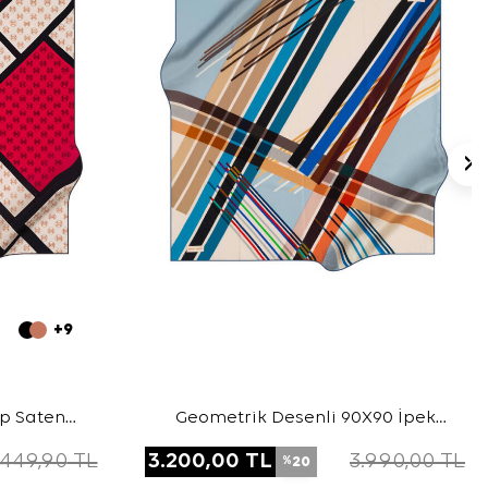
+9
ep Saten
Geometrik Desenli 90X90 İpek
Krep Saten Eşarp
.449,90
TL
3.200,00
TL
3.990,00
TL
20
%