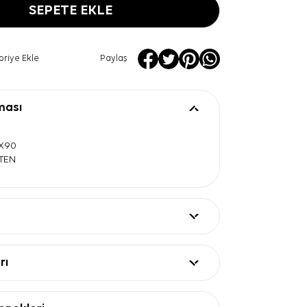
SEPETE EKLE
oriye Ekle
Paylaş
ması
0X90
ATEN
rı