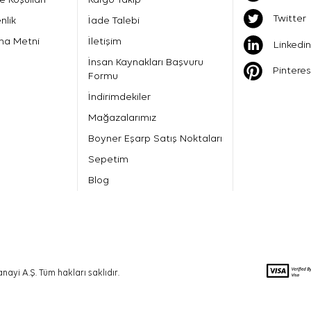
Twitter
nlik
İade Talebi
ma Metni
İletişim
Linkedin
İnsan Kaynakları Başvuru
Pinteres
Formu
İndirimdekiler
Mağazalarımız
Boyner Eşarp Satış Noktaları
Sepetim
Blog
nayi A.Ş. Tüm hakları saklıdır.