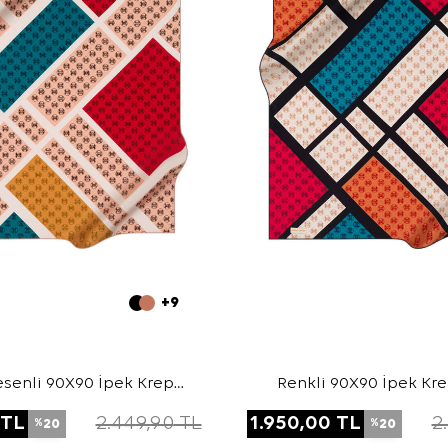
+9
senli 90X90 İpek Krep
Renkli 90X90 İpek Kr
Saten Eşarp
Eşarp
TL
2.449,90
TL
1.950,00
TL
2
20
20
%
%