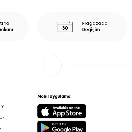
tına
Mağazada
İmkanı
Değişim
Mobil Uygulama
am
ok
e