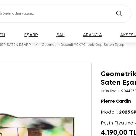
EN
EŞARP
ŞAL
ARANCIA
AKSES
KREP SATEN EŞARP
/
Geometrik Desenli 90X90 İpek Krep Saten Eşarp
Geometrik
Saten Eşa
Ürün Kodu :
904423
Pierre Cardin
Model :
2025 S
Peşin Fiyatına 
4.190,00
T