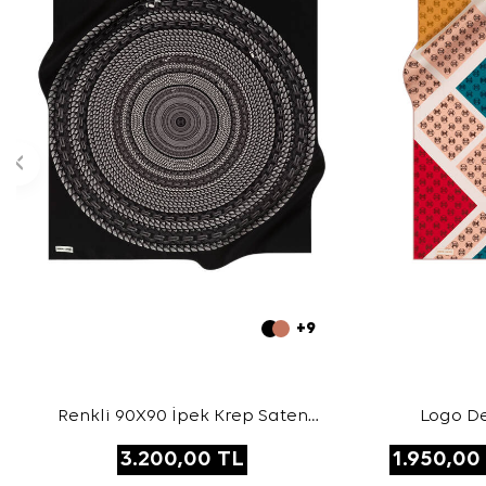
+9
Renkli 90X90 İpek Krep Saten
Logo De
Eşarp
3.200,00
TL
1.950,00