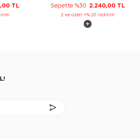
5,00
TL
Sepette %30
2.240,00
TL
dirim
2 ve üzeri +% 20 indirim
L!