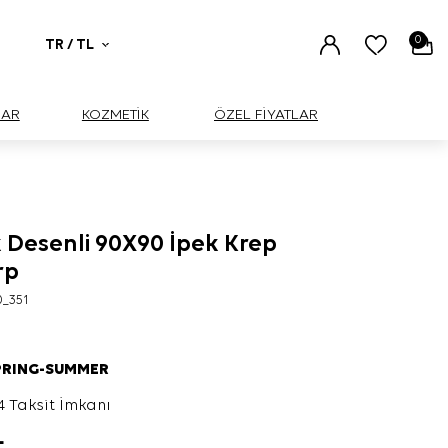
0
TR / TL
UAR
KOZMETİK
ÖZEL FİYATLAR
 Desenli 90X90 İpek Krep
rp
0_351
PRING-SUMMER
4 Taksit İmkanı
L