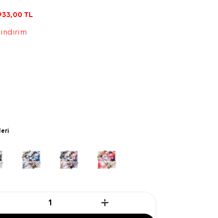
933,00
TL
 indirim
leri