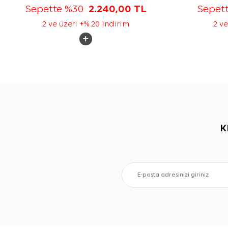
Sepette %30
2.240,00
TL
Sepet
2 ve üzeri +% 20 indirim
2 ve
K