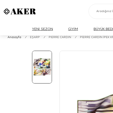
YENİ SEZON
GİYİM
BÜYÜK BED
Anasayfa
/
EŞARP
/
PIERRE CARDIN
/
PİERRE CARDİN İPEK 