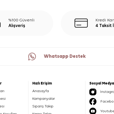
%100 Güvenli
Kredi Kar
Alışveriş
4 Taksit 
Whatsapp Destek
er
Hızlı Erişim
Sosyal Medya
arı
Anasayfa
İnstagr
mesi
Kampanyalar
Facebo
esi
Sipariş Takip
Youtub
e Koşulları
Kargo Takip