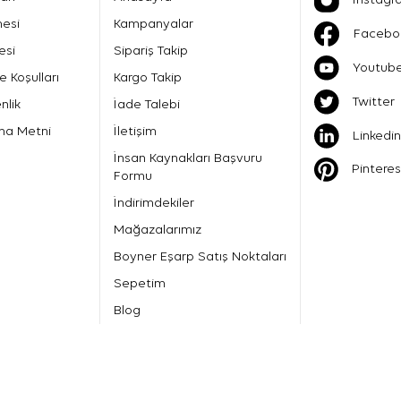
mesi
Kampanyalar
Facebo
esi
Sipariş Takip
Youtub
e Koşulları
Kargo Takip
Twitter
nlik
İade Talebi
ma Metni
İletişim
Linkedin
İnsan Kaynakları Başvuru
Pinteres
Formu
İndirimdekiler
Mağazalarımız
Boyner Eşarp Satış Noktaları
Sepetim
Blog