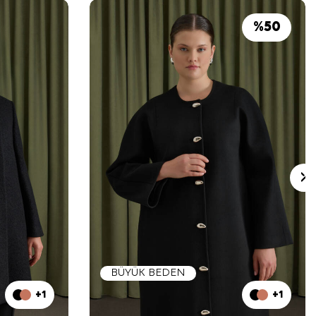
%
50
BÜYÜK BEDEN
+1
+1