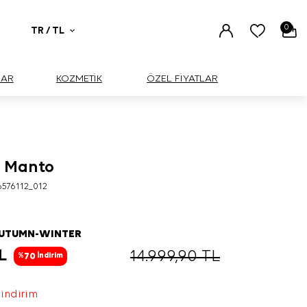
0
TR / TL
UAR
KOZMETİK
ÖZEL FİYATLAR
2 Manto
BÜYÜK
576112_012
AUTUMN-WINTER
L
14.999,90
TL
70
%
İndirim
 indirim