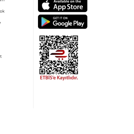
ok
e
t