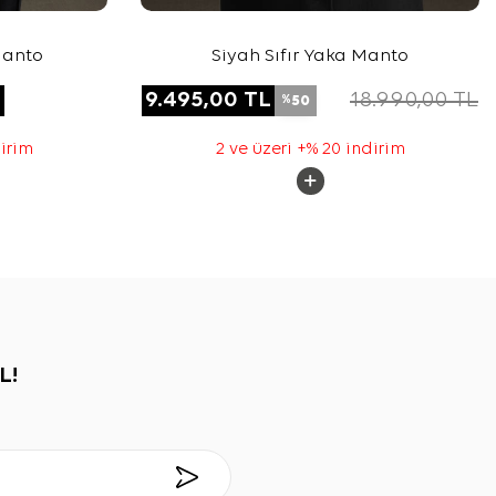
Manto
Siyah Sıfır Yaka Manto
L
9.495,00
TL
18.990,00
TL
50
%
dirim
2 ve üzeri +% 20 indirim
L!