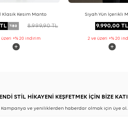
 Klasik Kesim Manto
Siyah Yün İçerikli 
TL
8.999,90
TL
9.990,00
T
80
%
 üzeri +% 20 indirim
2 ve üzeri +% 20 in
ENDİ STİL HİKAYENİ KEŞFETMEK İÇİN BİZE KATI
Kampanya ve yeniliklerden haberdar olmak için üye ol.