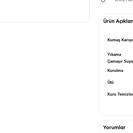
Ürünü Fav
Ürün Açıkla
Kumaş Karışı
Yıkama
Çamaşır Suy
Kurutma
Ütü
Kuru Temizl
Yorumlar