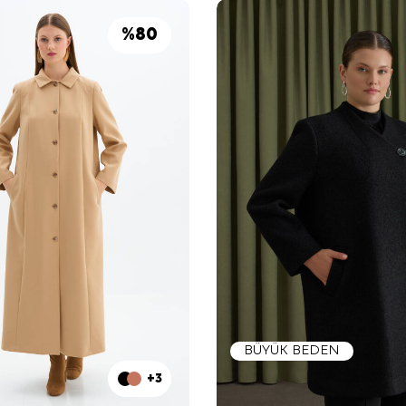
%
80
BÜYÜK BEDEN
+3