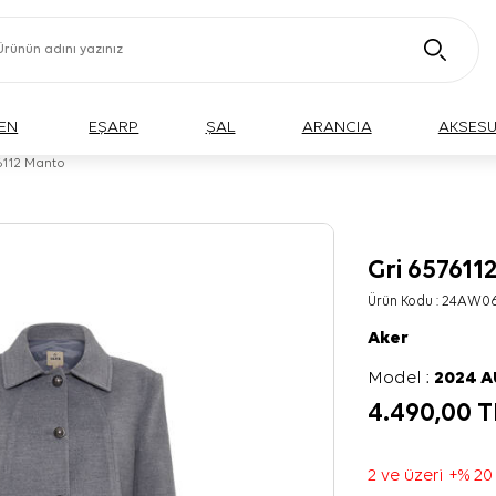
EN
EŞARP
ŞAL
ARANCIA
AKSES
6112 Manto
Gri 657611
BÜYÜK BEDEN
Ürün Kodu :
24AW06
Aker
Model :
2024 
4.490,00
T
2 ve üzeri +% 20