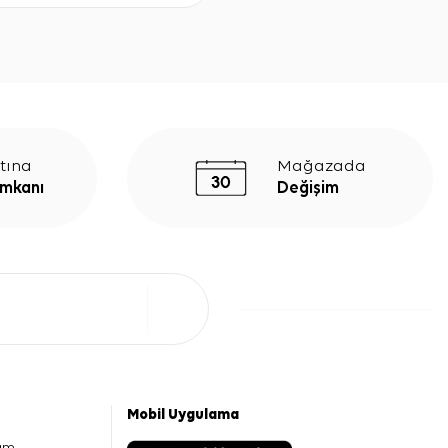
tına
Mağazada
İmkanı
Değişim
Mobil Uygulama
am