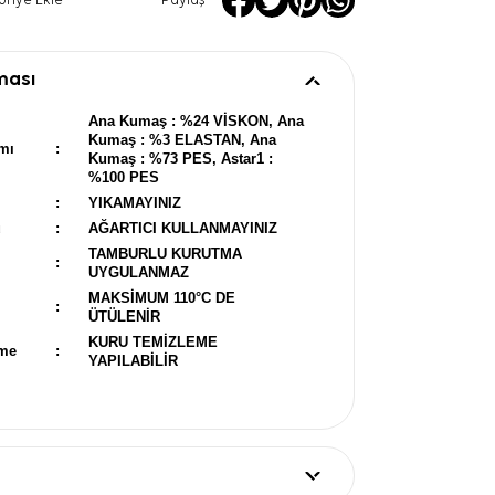
oriye Ekle
Paylaş
ması
Ana Kumaş : %24 VİSKON, Ana
Kumaş : %3 ELASTAN, Ana
mı
:
Kumaş : %73 PES, Astar1 :
%100 PES
:
YIKAMAYINIZ
u
:
AĞARTICI KULLANMAYINIZ
TAMBURLU KURUTMA
:
UYGULANMAZ
MAKSİMUM 110°C DE
:
ÜTÜLENİR
KURU TEMİZLEME
eme
:
YAPILABİLİR