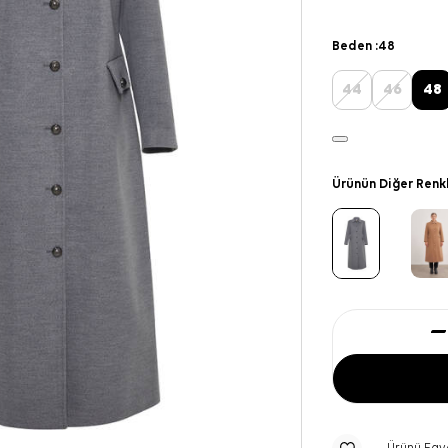
Beden :
48
44
46
48
Ürünün Diğer Renk