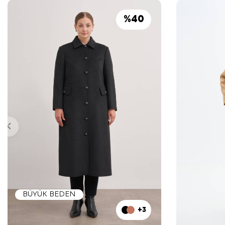
%
40
BÜYÜK BEDEN
+3