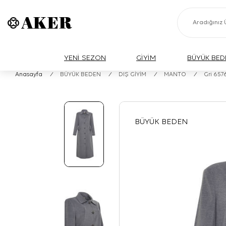
YENİ SEZON
GİYİM
BÜYÜK BED
Anasayfa
/
BÜYÜK BEDEN
/
DIŞ GİYİM
/
MANTO
/
Gri 657
BÜYÜK BEDEN