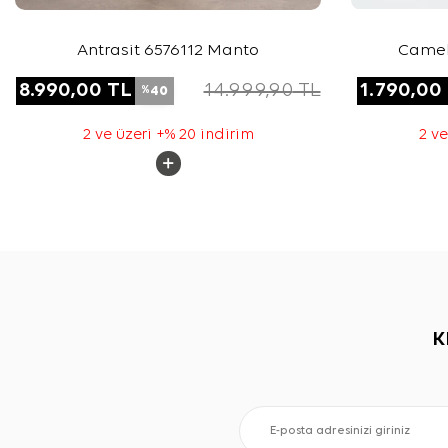
Antrasit 6576112 Manto
Camel
8.990,00
TL
14.999,90
TL
1.790,00
40
%
2 ve üzeri +% 20 indirim
2 ve
K