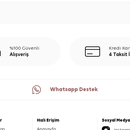
%100 Güvenli
Kredi Kar
Alışveriş
4 Taksit 
Whatsapp Destek
er
Hızlı Erişim
Sosyal Medya
arı
Anasayfa
İnstagr