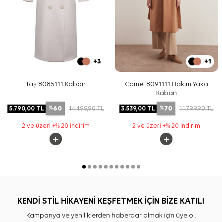
+3
+1
Taş 8085111 Kaban
Camel 8091111 Hakim Yaka
Kaban
60
70
5.790,00
TL
14.499,90
TL
3.539,00
TL
11.799,90
TL
%
%
2 ve üzeri +% 20 indirim
2 ve üzeri +% 20 indirim
KENDİ STİL HİKAYENİ KEŞFETMEK İÇİN BİZE KATIL!
Kampanya ve yeniliklerden haberdar olmak için üye ol.