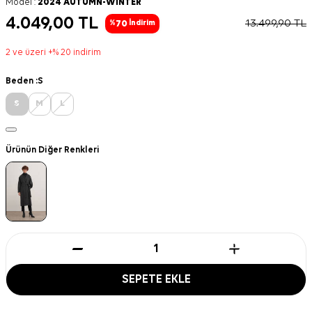
Model :
2024 AUTUMN-WINTER
4.049,00
TL
13.499,90
TL
70
%
İndirim
2 ve üzeri +% 20 indirim
Beden :
S
S
M
L
Ürünün Diğer Renkleri
SEPETE EKLE