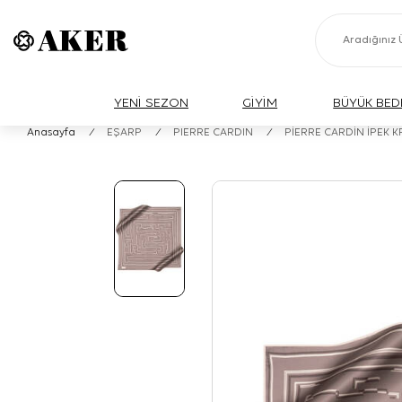
YENİ SEZON
GİYİM
BÜYÜK BED
Anasayfa
/
EŞARP
/
PIERRE CARDIN
/
PİERRE CARDİN İPEK 