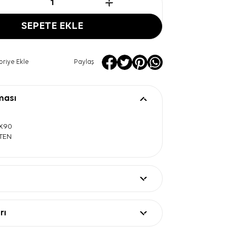
SEPETE EKLE
oriye Ekle
Paylaş
ması
0X90
ATEN
rı