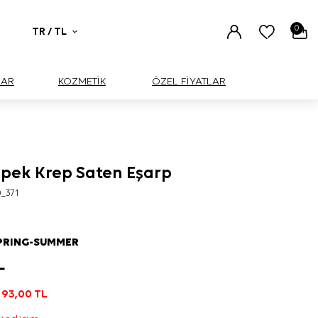
0
TR / TL
UAR
KOZMETİK
ÖZEL FİYATLAR
İpek Krep Saten Eşarp
_371
PRING-SUMMER
L
193,00
TL