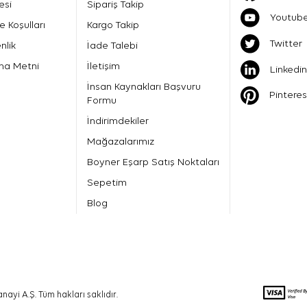
esi
Sipariş Takip
Youtub
e Koşulları
Kargo Takip
Twitter
nlik
İade Talebi
ma Metni
İletişim
Linkedin
İnsan Kaynakları Başvuru
Pinteres
Formu
İndirimdekiler
Mağazalarımız
Boyner Eşarp Satış Noktaları
Sepetim
Blog
nayi A.Ş. Tüm hakları saklıdır.