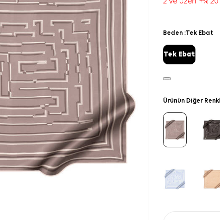
2 ve üzeri +% 20
Beden :
Tek Ebat
Tek Ebat
Ürünün Diğer Renk