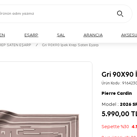
EN
EŞARP
ŞAL
ARANCIA
AKSES
KREP SATEN EŞARP
/
Gri 90X90 İpek Krep Saten Eşarp
Gri 90X90 
Ürün Kodu :
9164230
Pierre Cardin
Model :
2026 S
5.990,00
T
Sepette %30
4.