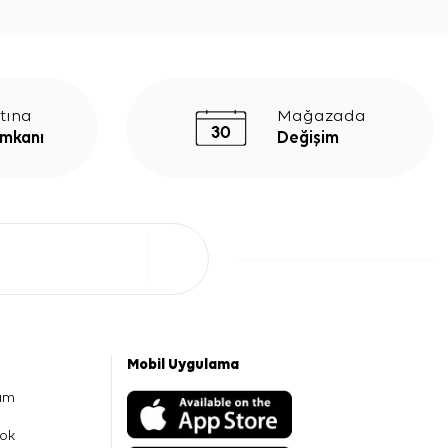
tına
Mağazada
İmkanı
Değişim
Mobil Uygulama
am
ok