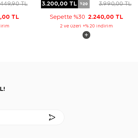
.449,90
TL
3.200,00
TL
3.990,00
TL
20
%
5,00
TL
Sepette %30
2.240,00
TL
dirim
2 ve üzeri +% 20 indirim
L!