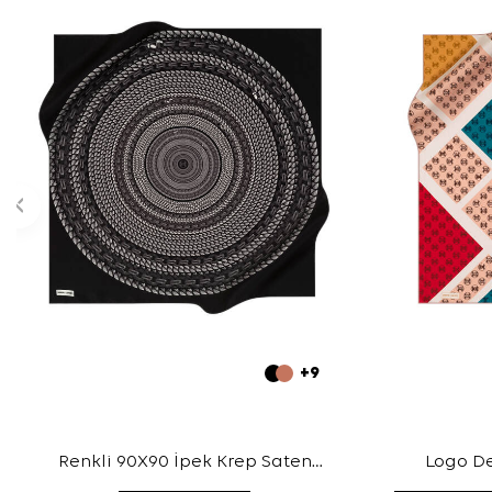
+9
Renkli 90X90 İpek Krep Saten
Logo De
Eşarp