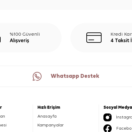
%100 Güvenli
Kredi Kar
Alışveriş
4 Taksit 
Whatsapp Destek
er
Hızlı Erişim
Sosyal Medya
arı
Anasayfa
İnstagr
mesi
Kampanyalar
Facebo