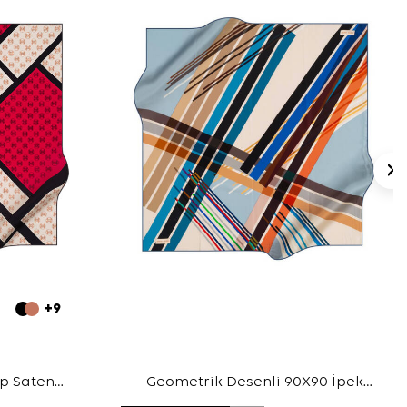
+9
ep Saten
Geometrik Desenli 90X90 İpek
Krep Saten Eşarp