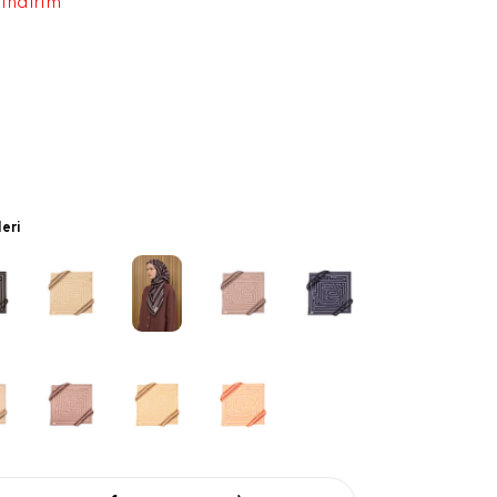
 indirim
leri