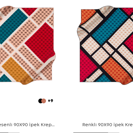
+9
senli 90X90 İpek Krep
Renkli 90X90 İpek Kr
Saten Eşarp
Eşarp