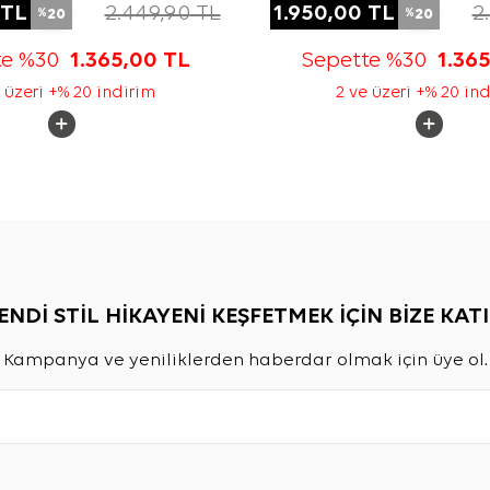
TL
2.449,90
TL
1.950,00
TL
2
20
20
%
%
te %30
1.365,00
TL
Sepette %30
1.36
 üzeri +% 20 indirim
2 ve üzeri +% 20 in
ENDİ STİL HİKAYENİ KEŞFETMEK İÇİN BİZE KATI
Kampanya ve yeniliklerden haberdar olmak için üye ol.