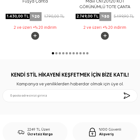
Fuşya Çanta
Mavi CNT20120 KOT
GÖRÜNÜMLÜ TOTE ÇANTA
20
50
1.430,00
TL
1.790,00
TL
2.749,00
TL
5.499,90
TL
%
%
2 ve üzeri +% 20 indirim
2 ve üzeri +% 20 indirim
KENDİ STİL HİKAYENİ KEŞFETMEK İÇİN BİZE KATIL!
Kampanya ve yeniliklerden haberdar olmak için üye ol.
2249 TL Üzeri
%100 Güvenli
Ücretsiz Kargo
Alışveriş