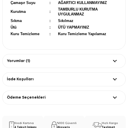
Çamaşır Suyu
:
AĞARTICI KULLANMAYINIZ
TAMBURLU KURUTMA
Kurutma
:
UYGULANMAZ
Sıkma
:
Sıkılmaz
Ütü
:
ÜTÜ YAPMAYINIZ
Kuru Temizleme
:
Kuru Temizleme Yapılamaz
Yorumlar (1)
İade Koşulları
Ödeme Seçenekleri
Kredi Kartına
%100 Güvenli
Hızlı Kargo
4 Taksit İmkanı
Alışveriş
Teslimat