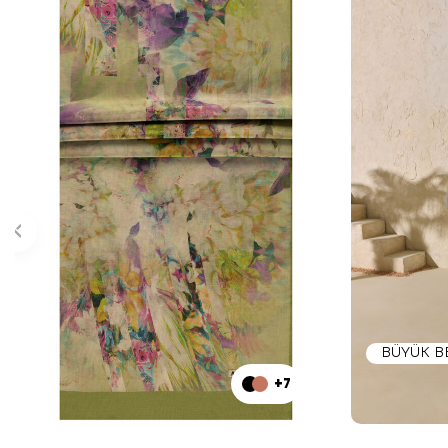
BÜYÜK 
+7