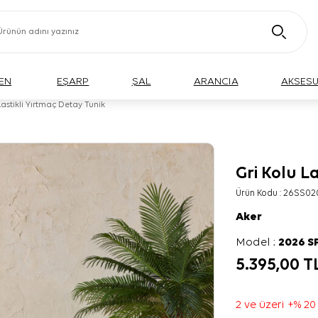
EN
EŞARP
ŞAL
ARANCIA
AKSES
Lastikli Yırtmaç Detay Tunik
Gri Kolu L
BÜYÜK BEDEN
Ürün Kodu :
26SS02
Aker
Model :
2026 S
5.395,00
T
2 ve üzeri +% 20