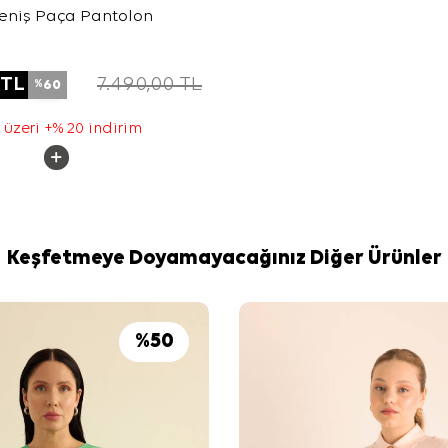
Geniş Paça Pantolon
TL
7.490,00
TL
60
%
 üzeri +% 20 indirim
Keşfetmeye Doyamayacağınız Diğer Ürünler
%
50