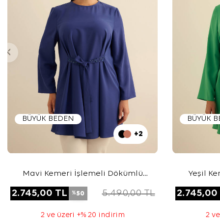
BÜYÜK BEDEN
BÜYÜK 
+2
Mavi Kemeri İşlemeli Dökümlü
Yeşil K
Tunik
2.745,00
TL
5.490,00
TL
2.745,00
50
%
2 ve üzeri +% 20 indirim
2 ve