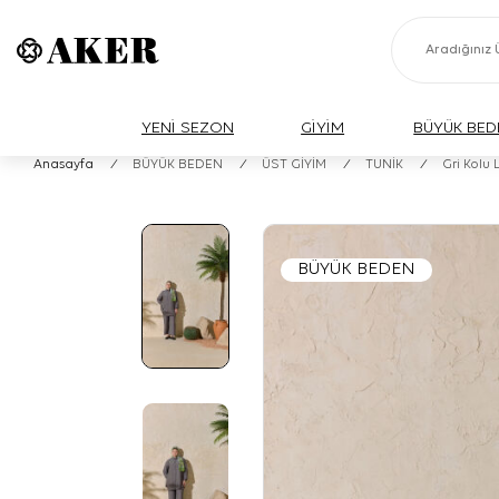
YENİ SEZON
GİYİM
BÜYÜK BED
Anasayfa
/
BÜYÜK BEDEN
/
ÜST GİYİM
/
TUNİK
/
Gri Kolu 
BÜYÜK BEDEN