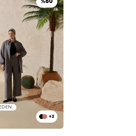
%
60
BEDEN
+2