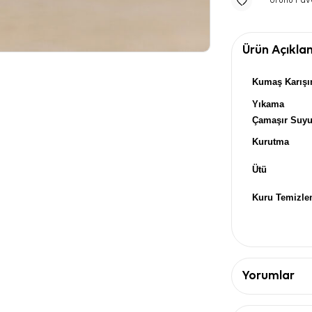
Ürünü Fav
Ürün Açıkla
Kumaş Karışı
Yıkama
Çamaşır Suy
Kurutma
Ütü
Kuru Temizl
Yorumlar