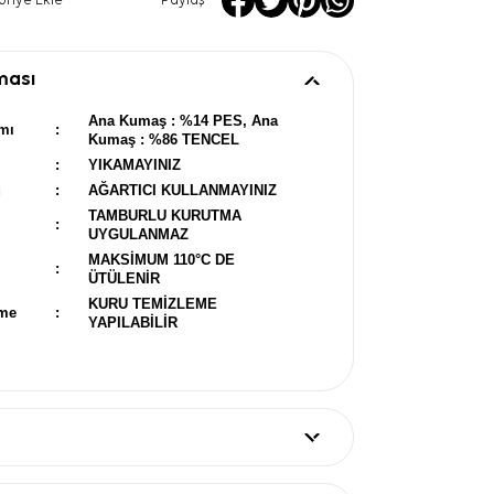
oriye Ekle
Paylaş
ması
Ana Kumaş : %14 PES, Ana
mı
:
Kumaş : %86 TENCEL
:
YIKAMAYINIZ
u
:
AĞARTICI KULLANMAYINIZ
TAMBURLU KURUTMA
:
UYGULANMAZ
MAKSİMUM 110°C DE
:
ÜTÜLENİR
KURU TEMİZLEME
eme
:
YAPILABİLİR