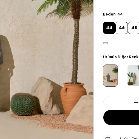
Beden :
44
44
46
48
Ürünün Diğer Renk