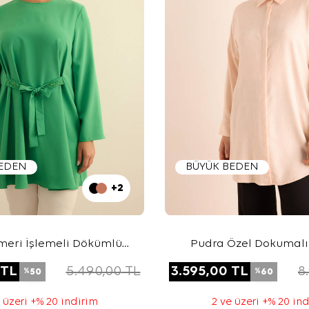
BEDEN
BÜYÜK BEDEN
+2
emeri İşlemeli Dökümlü
Pudra Özel Dokumalı 
Tunik
Hacimli Viscon Kete
TL
5.490,00
TL
3.595,00
TL
8
50
60
%
%
 üzeri +% 20 indirim
2 ve üzeri +% 20 in