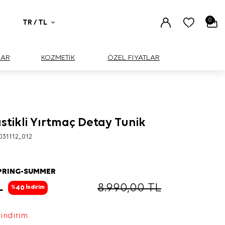
0
TR / TL
UAR
KOZMETİK
ÖZEL FİYATLAR
astikli Yırtmaç Detay Tunik
BÜYÜK
031112_012
PRING-SUMMER
L
8.990,00
TL
40
%
İndirim
 indirim