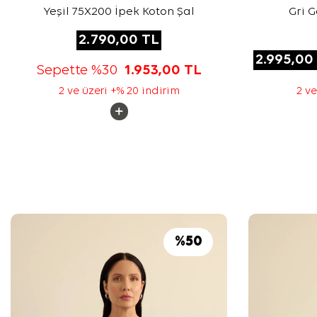
Yeşil 75X200 İpek Koton Şal
Gri 
2.790,00
TL
2.995,00
Sepette %30
1.953,00
TL
2 ve üzeri +% 20 indirim
2 ve
%
50