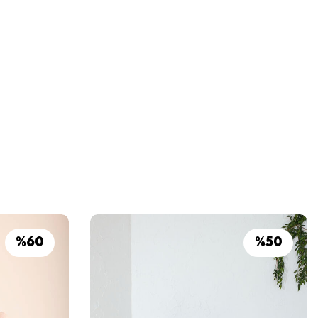
%
60
%
50