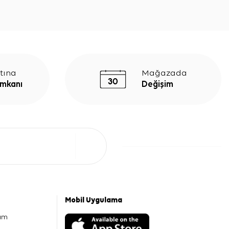
tına
Mağazada
İmkanı
Değişim
Mobil Uygulama
am