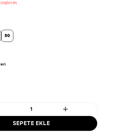
 indirim
50
leri
SEPETE EKLE