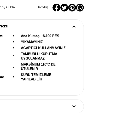
oriye Ekle
Paylaş
ması
mı
:
Ana Kumaş : %100 PES
:
YIKAMAYINIZ
u
:
AĞARTICI KULLANMAYINIZ
TAMBURLU KURUTMA
:
UYGULANMAZ
MAKSİMUM 110°C DE
:
ÜTÜLENİR
KURU TEMİZLEME
eme
:
YAPILABİLİR