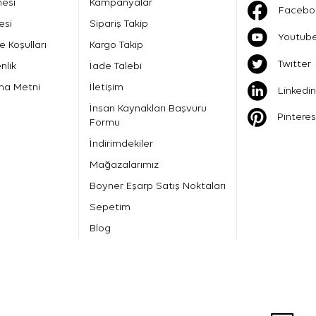
mesi
Kampanyalar
Facebo
esi
Sipariş Takip
Youtub
e Koşulları
Kargo Takip
Twitter
nlik
İade Talebi
ma Metni
İletişim
Linkedin
İnsan Kaynakları Başvuru
Pinteres
Formu
İndirimdekiler
Mağazalarımız
Boyner Eşarp Satış Noktaları
Sepetim
Blog