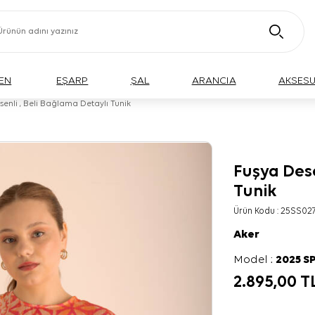
EN
EŞARP
ŞAL
ARANCIA
AKSES
enli , Beli Bağlama Detaylı Tunik
Fuşya Dese
BÜYÜK BEDEN
Tunik
Ürün Kodu :
25SS02
Aker
Model :
2025 S
2.895,00
T