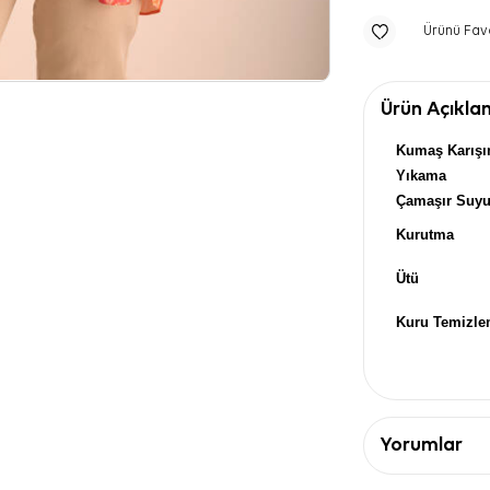
Ürünü Fav
Ürün Açıkla
Kumaş Karışı
Yıkama
Çamaşır Suy
Kurutma
Ütü
Kuru Temizl
Yorumlar