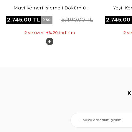
Mavi Kemeri İşlemeli Dökümlü
Yeşil K
Tunik
2.745,00
TL
5.490,00
TL
2.745,00
50
%
2 ve üzeri +% 20 indirim
2 ve
K