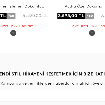
emeri İşlemeli Dökümlü
Pudra Özel Dokumalı 
Tunik
Hacimli Viscon Kete
TL
5.490,00
TL
3.595,00
TL
8
50
60
%
%
 üzeri +% 20 indirim
2 ve üzeri +% 20 in
ENDİ STİL HİKAYENİ KEŞFETMEK İÇİN BİZE KATI
Kampanya ve yeniliklerden haberdar olmak için üye ol.