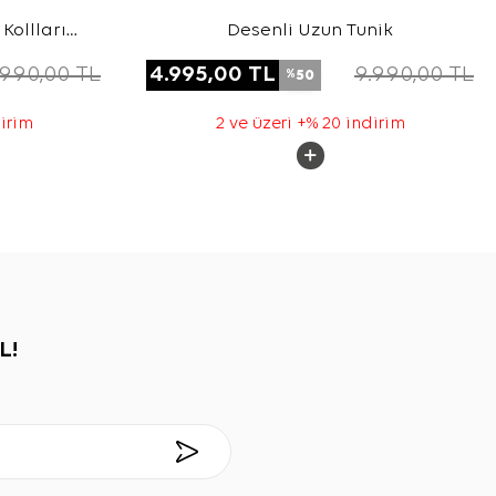
Kollları
Desenli Uzun Tunik
n Tunik
.990,00
TL
4.995,00
TL
9.990,00
TL
50
%
dirim
2 ve üzeri +% 20 indirim
L!