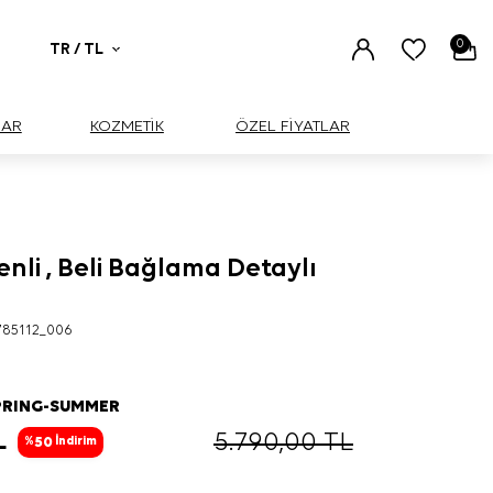
0
TR / TL
UAR
KOZMETİK
ÖZEL FİYATLAR
nli , Beli Bağlama Detaylı
BÜYÜK
785112_006
PRING-SUMMER
L
5.790,00
TL
50
%
İndirim