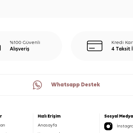
%100 Güvenli
Kredi Kar
Alışveriş
4 Taksit 
Whatsapp Destek
er
Hızlı Erişim
Sosyal Medya
arı
Anasayfa
İnstagr