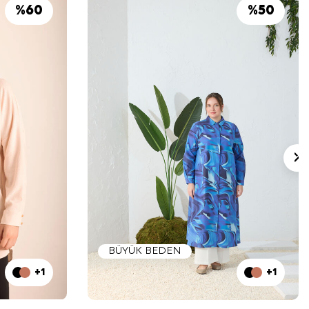
%
60
%
50
BÜYÜK BEDEN
+1
+1