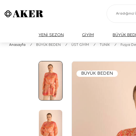
YENİ SEZON
GİYİM
BÜYÜK BED
Anasayfa
/
BÜYÜK BEDEN
/
ÜST GİYİM
/
TUNİK
/
Fuşya Des
BÜYÜK BEDEN