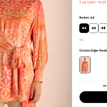
2 ve üzeri +% 20
Beden :
44
44
46
48
Ürünün Diğer Renk